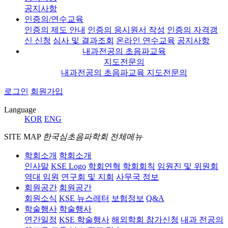
공지사항
인증의/연수교육
인증의 제도 안내
인증의 응시원서 작성
인증의 자격갱
신 신청
심사 및 결과조회
온라인 연수교육
공지사항
내과전공의 초음파교육
지도전문의
내과전공의 초음파교육 지도전문의
로그인
회원가입
Language
KOR
ENG
SITE MAP
한국심초음파학회 전체메뉴
학회소개
학회소개
인사말
KSE Logo
학회연혁
학회회칙
임원진 및 위원회
역대 임원
연구회 및 지회
사무국 정보
회원공간
회원공간
회원소식
KSE 뉴스레터
보험정보
Q&A
학술행사
학술행사
연간일정
KSE 학술행사
해외학회 참가신청
내과 전공의