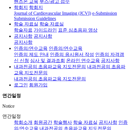
핸즈온 교육
부스/광고 접수
학회지
학회지
Journal of Cardiovascular Imaging (JCVI)
e-Submission
Submission Guidelines
학술 자료실
학술 자료실
학술자료
가이드라인
표준 심초음파 영상
공지사항
공지사항
공지사항
인증의/연수교육
인증의/연수교육
인증의 제도 안내
인증의 응시원서 작성
인증의 자격갱
신 신청
심사 및 결과조회
온라인 연수교육
공지사항
내과전공의 초음파교육 지도전문의
내과전공의 초음파
교육 지도전문의
내과전공의 초음파교육 지도전문의
로그인
회원가입
연간일정
Notice
연간일정
학회소개
회원공간
학술행사
학술 자료실
공지사항
인증
의/연수교육
내과전공의 초음파교육 지도전문의