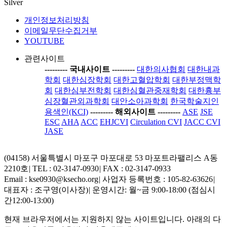
Silver
개인정보처리방침
이메일무단수집거부
YOUTUBE
관련사이트
-----
---- 국내사이트 ----
-----
대한의사협회
대한내과
학회
대한심장학회
대한고혈압학회
대한부정맥학
회
대한심부전학회
대한심혈관중재학회
대한흉부
심장혈관외과학회
대안소아과학회
한국학술지인
용색인(KCI)
-----
---- 해외사이트 ----
-----
ASE
JSE
ESC
AHA
ACC
EHJCVI
Circulation CVI
JACC CVI
JASE
(04158) 서울특별시 마포구 마포대로 53 마포트라팰리스 A동
2210호
|
TEL : 02-3147-0930
|
FAX : 02-3147-0933
Email : kse0930@ksecho.org
|
사업자 등록번호 : 105-82-63626
|
대표자 : 조구영(이사장)
|
운영시간: 월~금 9:00-18:00 (점심시
간12:00-13:00)
현재 브라우저에서는 지원하지 않는 사이트입니다. 아래의 다