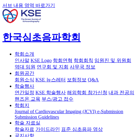
서브 내용 영역 바로가기
한국심초음파학회
학회소개
인사말
KSE Logo
학회연혁
학회회칙
임원진 및 위원회
역대 임원
연구회 및 지회
사무국 정보
회원공간
회원소식
KSE 뉴스레터
보험정보
Q&A
학술행사
연간일정
KSE 학술행사
해외학회 참가신청
내과 전공의
핸즈온 교육
부스/광고 접수
학회지
Journal of Cardiovascular Imaging (JCVI)
e-Submission
Submission Guidelines
학술 자료실
학술자료
가이드라인
표준 심초음파 영상
공지사항