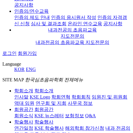
공지사항
인증의/연수교육
인증의 제도 안내
인증의 응시원서 작성
인증의 자격갱
신 신청
심사 및 결과조회
온라인 연수교육
공지사항
내과전공의 초음파교육
지도전문의
내과전공의 초음파교육 지도전문의
로그인
회원가입
Language
KOR
ENG
SITE MAP
한국심초음파학회 전체메뉴
학회소개
학회소개
인사말
KSE Logo
학회연혁
학회회칙
임원진 및 위원회
역대 임원
연구회 및 지회
사무국 정보
회원공간
회원공간
회원소식
KSE 뉴스레터
보험정보
Q&A
학술행사
학술행사
연간일정
KSE 학술행사
해외학회 참가신청
내과 전공의