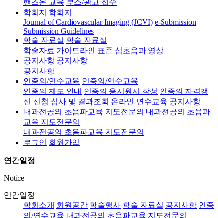
핸즈온 교육
부스/광고 접수
학회지
학회지
Journal of Cardiovascular Imaging (JCVI)
e-Submission
Submission Guidelines
학술 자료실
학술 자료실
학술자료
가이드라인
표준 심초음파 영상
공지사항
공지사항
공지사항
인증의/연수교육
인증의/연수교육
인증의 제도 안내
인증의 응시원서 작성
인증의 자격갱
신 신청
심사 및 결과조회
온라인 연수교육
공지사항
내과전공의 초음파교육 지도전문의
내과전공의 초음파
교육 지도전문의
내과전공의 초음파교육 지도전문의
로그인
회원가입
연간일정
Notice
연간일정
학회소개
회원공간
학술행사
학술 자료실
공지사항
인증
의/연수교육
내과전공의 초음파교육 지도전문의