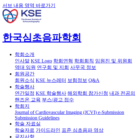
서브 내용 영역 바로가기
한국심초음파학회
학회소개
인사말
KSE Logo
학회연혁
학회회칙
임원진 및 위원회
역대 임원
연구회 및 지회
사무국 정보
회원공간
회원소식
KSE 뉴스레터
보험정보
Q&A
학술행사
연간일정
KSE 학술행사
해외학회 참가신청
내과 전공의
핸즈온 교육
부스/광고 접수
학회지
Journal of Cardiovascular Imaging (JCVI)
e-Submission
Submission Guidelines
학술 자료실
학술자료
가이드라인
표준 심초음파 영상
공지사항