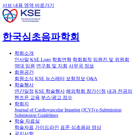
서브 내용 영역 바로가기
한국심초음파학회
학회소개
인사말
KSE Logo
학회연혁
학회회칙
임원진 및 위원회
역대 임원
연구회 및 지회
사무국 정보
회원공간
회원소식
KSE 뉴스레터
보험정보
Q&A
학술행사
연간일정
KSE 학술행사
해외학회 참가신청
내과 전공의
핸즈온 교육
부스/광고 접수
학회지
Journal of Cardiovascular Imaging (JCVI)
e-Submission
Submission Guidelines
학술 자료실
학술자료
가이드라인
표준 심초음파 영상
공지사항