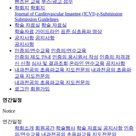
핸즈온 교육
부스/광고 접수
학회지
학회지
Journal of Cardiovascular Imaging (JCVI)
e-Submission
Submission Guidelines
학술 자료실
학술 자료실
학술자료
가이드라인
표준 심초음파 영상
공지사항
공지사항
공지사항
인증의/연수교육
인증의/연수교육
인증의 제도 안내
인증의 응시원서 작성
인증의 자격갱
신 신청
심사 및 결과조회
온라인 연수교육
공지사항
내과전공의 초음파교육 지도전문의
내과전공의 초음파
교육 지도전문의
내과전공의 초음파교육 지도전문의
로그인
회원가입
연간일정
Notice
연간일정
학회소개
회원공간
학술행사
학술 자료실
공지사항
인증
의/연수교육
내과전공의 초음파교육 지도전문의