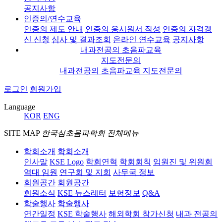
공지사항
인증의/연수교육
인증의 제도 안내
인증의 응시원서 작성
인증의 자격갱
신 신청
심사 및 결과조회
온라인 연수교육
공지사항
내과전공의 초음파교육
지도전문의
내과전공의 초음파교육 지도전문의
로그인
회원가입
Language
KOR
ENG
SITE MAP
한국심초음파학회 전체메뉴
학회소개
학회소개
인사말
KSE Logo
학회연혁
학회회칙
임원진 및 위원회
역대 임원
연구회 및 지회
사무국 정보
회원공간
회원공간
회원소식
KSE 뉴스레터
보험정보
Q&A
학술행사
학술행사
연간일정
KSE 학술행사
해외학회 참가신청
내과 전공의