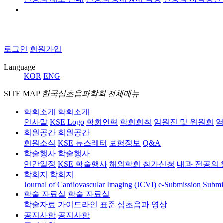
로그인
회원가입
Language
KOR
ENG
SITE MAP
한국심초음파학회 전체메뉴
학회소개
학회소개
인사말
KSE Logo
학회연혁
학회회칙
임원진 및 위원회
역
회원공간
회원공간
회원소식
KSE 뉴스레터
보험정보
Q&A
학술행사
학술행사
연간일정
KSE 학술행사
해외학회 참가신청
내과 전공의 
학회지
학회지
Journal of Cardiovascular Imaging (JCVI)
e-Submission
Submi
학술 자료실
학술 자료실
학술자료
가이드라인
표준 심초음파 영상
공지사항
공지사항