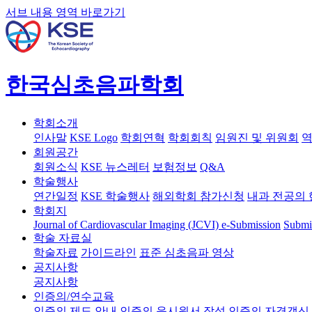
서브 내용 영역 바로가기
한국심초음파학회
학회소개
인사말
KSE Logo
학회연혁
학회회칙
임원진 및 위원회
역
회원공간
회원소식
KSE 뉴스레터
보험정보
Q&A
학술행사
연간일정
KSE 학술행사
해외학회 참가신청
내과 전공의 
학회지
Journal of Cardiovascular Imaging (JCVI)
e-Submission
Submi
학술 자료실
학술자료
가이드라인
표준 심초음파 영상
공지사항
공지사항
인증의/연수교육
인증의 제도 안내
인증의 응시원서 작성
인증의 자격갱신