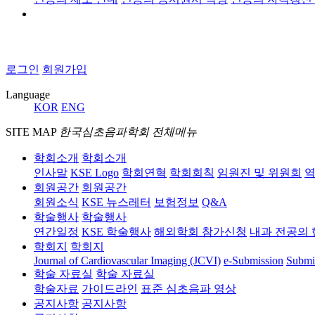
로그인
회원가입
Language
KOR
ENG
SITE MAP
한국심초음파학회 전체메뉴
학회소개
학회소개
인사말
KSE Logo
학회연혁
학회회칙
임원진 및 위원회
역
회원공간
회원공간
회원소식
KSE 뉴스레터
보험정보
Q&A
학술행사
학술행사
연간일정
KSE 학술행사
해외학회 참가신청
내과 전공의 
학회지
학회지
Journal of Cardiovascular Imaging (JCVI)
e-Submission
Submi
학술 자료실
학술 자료실
학술자료
가이드라인
표준 심초음파 영상
공지사항
공지사항