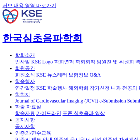
서브 내용 영역 바로가기
한국심초음파학회
학회소개
인사말
KSE Logo
학회연혁
학회회칙
임원진 및 위원회
역
회원공간
회원소식
KSE 뉴스레터
보험정보
Q&A
학술행사
연간일정
KSE 학술행사
해외학회 참가신청
내과 전공의 
학회지
Journal of Cardiovascular Imaging (JCVI)
e-Submission
Submi
학술 자료실
학술자료
가이드라인
표준 심초음파 영상
공지사항
공지사항
인증의/연수교육
인증의 제도 안내
인증의 응시원서 작성
인증의 자격갱신