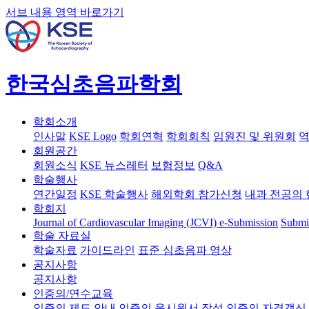
서브 내용 영역 바로가기
한국심초음파학회
학회소개
인사말
KSE Logo
학회연혁
학회회칙
임원진 및 위원회
역
회원공간
회원소식
KSE 뉴스레터
보험정보
Q&A
학술행사
연간일정
KSE 학술행사
해외학회 참가신청
내과 전공의 
학회지
Journal of Cardiovascular Imaging (JCVI)
e-Submission
Submi
학술 자료실
학술자료
가이드라인
표준 심초음파 영상
공지사항
공지사항
인증의/연수교육
인증의 제도 안내
인증의 응시원서 작성
인증의 자격갱신