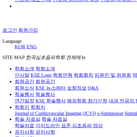
로그인
회원가입
Language
KOR
ENG
SITE MAP
한국심초음파학회 전체메뉴
학회소개
학회소개
인사말
KSE Logo
학회연혁
학회회칙
임원진 및 위원회
역
회원공간
회원공간
회원소식
KSE 뉴스레터
보험정보
Q&A
학술행사
학술행사
연간일정
KSE 학술행사
해외학회 참가신청
내과 전공의 
학회지
학회지
Journal of Cardiovascular Imaging (JCVI)
e-Submission
Submi
학술 자료실
학술 자료실
학술자료
가이드라인
표준 심초음파 영상
공지사항
공지사항