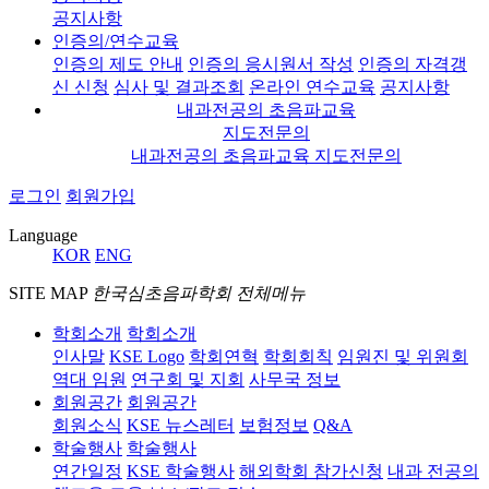
공지사항
인증의/연수교육
인증의 제도 안내
인증의 응시원서 작성
인증의 자격갱
신 신청
심사 및 결과조회
온라인 연수교육
공지사항
내과전공의 초음파교육
지도전문의
내과전공의 초음파교육 지도전문의
로그인
회원가입
Language
KOR
ENG
SITE MAP
한국심초음파학회 전체메뉴
학회소개
학회소개
인사말
KSE Logo
학회연혁
학회회칙
임원진 및 위원회
역대 임원
연구회 및 지회
사무국 정보
회원공간
회원공간
회원소식
KSE 뉴스레터
보험정보
Q&A
학술행사
학술행사
연간일정
KSE 학술행사
해외학회 참가신청
내과 전공의