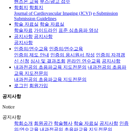
핸즈온 교육
부스/광고 접수
학회지
학회지
Journal of Cardiovascular Imaging (JCVI)
e-Submission
Submission Guidelines
학술 자료실
학술 자료실
학술자료
가이드라인
표준 심초음파 영상
공지사항
공지사항
공지사항
인증의/연수교육
인증의/연수교육
인증의 제도 안내
인증의 응시원서 작성
인증의 자격갱
신 신청
심사 및 결과조회
온라인 연수교육
공지사항
내과전공의 초음파교육 지도전문의
내과전공의 초음파
교육 지도전문의
내과전공의 초음파교육 지도전문의
로그인
회원가입
공지사항
Notice
공지사항
학회소개
회원공간
학술행사
학술 자료실
공지사항
인증
의/연수교육
내과전공의 초음파교육 지도전문의