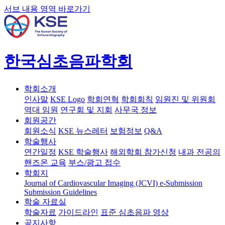
서브 내용 영역 바로가기
한국심초음파학회
학회소개
인사말
KSE Logo
학회연혁
학회회칙
임원진 및 위원회
역대 임원
연구회 및 지회
사무국 정보
회원공간
회원소식
KSE 뉴스레터
보험정보
Q&A
학술행사
연간일정
KSE 학술행사
해외학회 참가신청
내과 전공의
핸즈온 교육
부스/광고 접수
학회지
Journal of Cardiovascular Imaging (JCVI)
e-Submission
Submission Guidelines
학술 자료실
학술자료
가이드라인
표준 심초음파 영상
공지사항