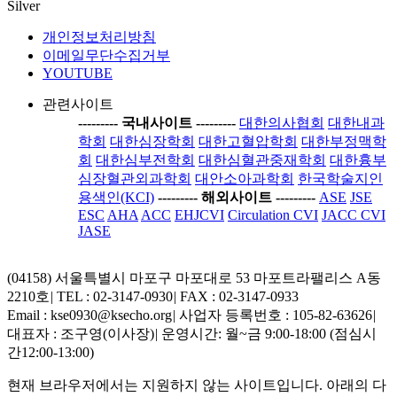
Silver
개인정보처리방침
이메일무단수집거부
YOUTUBE
관련사이트
-----
---- 국내사이트 ----
-----
대한의사협회
대한내과
학회
대한심장학회
대한고혈압학회
대한부정맥학
회
대한심부전학회
대한심혈관중재학회
대한흉부
심장혈관외과학회
대안소아과학회
한국학술지인
용색인(KCI)
-----
---- 해외사이트 ----
-----
ASE
JSE
ESC
AHA
ACC
EHJCVI
Circulation CVI
JACC CVI
JASE
(04158) 서울특별시 마포구 마포대로 53 마포트라팰리스 A동
2210호
|
TEL : 02-3147-0930
|
FAX : 02-3147-0933
Email : kse0930@ksecho.org
|
사업자 등록번호 : 105-82-63626
|
대표자 : 조구영(이사장)
|
운영시간: 월~금 9:00-18:00 (점심시
간12:00-13:00)
현재 브라우저에서는 지원하지 않는 사이트입니다. 아래의 다