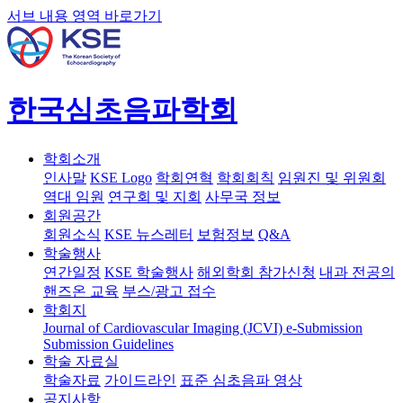
서브 내용 영역 바로가기
한국심초음파학회
학회소개
인사말
KSE Logo
학회연혁
학회회칙
임원진 및 위원회
역대 임원
연구회 및 지회
사무국 정보
회원공간
회원소식
KSE 뉴스레터
보험정보
Q&A
학술행사
연간일정
KSE 학술행사
해외학회 참가신청
내과 전공의
핸즈온 교육
부스/광고 접수
학회지
Journal of Cardiovascular Imaging (JCVI)
e-Submission
Submission Guidelines
학술 자료실
학술자료
가이드라인
표준 심초음파 영상
공지사항