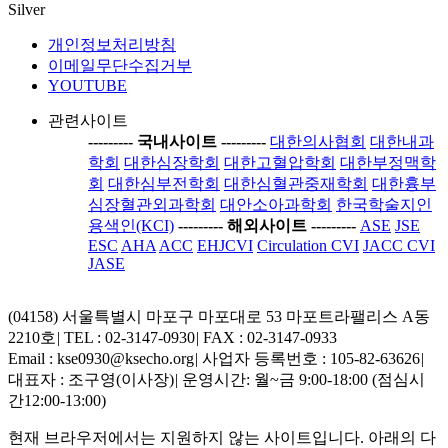
Silver
개인정보처리방침
이메일무단수집거부
YOUTUBE
관련사이트
-----
---- 국내사이트 ----
-----
대한의사협회
대한내과
학회
대한심장학회
대한고혈압학회
대한부정맥학
회
대한심부전학회
대한심혈관중재학회
대한흉부
심장혈관외과학회
대안소아과학회
한국학술지인
용색인(KCI)
-----
---- 해외사이트 ----
-----
ASE
JSE
ESC
AHA
ACC
EHJCVI
Circulation CVI
JACC CVI
JASE
(04158) 서울특별시 마포구 마포대로 53 마포트라팰리스 A동
2210호
|
TEL : 02-3147-0930
|
FAX : 02-3147-0933
Email : kse0930@ksecho.org
|
사업자 등록번호 : 105-82-63626
|
대표자 : 조구영(이사장)
|
운영시간: 월~금 9:00-18:00 (점심시
간12:00-13:00)
현재 브라우저에서는 지원하지 않는 사이트입니다. 아래의 다