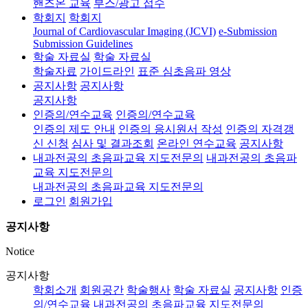
핸즈온 교육
부스/광고 접수
학회지
학회지
Journal of Cardiovascular Imaging (JCVI)
e-Submission
Submission Guidelines
학술 자료실
학술 자료실
학술자료
가이드라인
표준 심초음파 영상
공지사항
공지사항
공지사항
인증의/연수교육
인증의/연수교육
인증의 제도 안내
인증의 응시원서 작성
인증의 자격갱
신 신청
심사 및 결과조회
온라인 연수교육
공지사항
내과전공의 초음파교육 지도전문의
내과전공의 초음파
교육 지도전문의
내과전공의 초음파교육 지도전문의
로그인
회원가입
공지사항
Notice
공지사항
학회소개
회원공간
학술행사
학술 자료실
공지사항
인증
의/연수교육
내과전공의 초음파교육 지도전문의