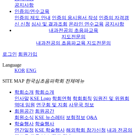
공지사항
인증의/연수교육
인증의 제도 안내
인증의 응시원서 작성
인증의 자격갱
신 신청
심사 및 결과조회
온라인 연수교육
공지사항
내과전공의 초음파교육
지도전문의
내과전공의 초음파교육 지도전문의
로그인
회원가입
Language
KOR
ENG
SITE MAP
한국심초음파학회 전체메뉴
학회소개
학회소개
인사말
KSE Logo
학회연혁
학회회칙
임원진 및 위원회
역대 임원
연구회 및 지회
사무국 정보
회원공간
회원공간
회원소식
KSE 뉴스레터
보험정보
Q&A
학술행사
학술행사
연간일정
KSE 학술행사
해외학회 참가신청
내과 전공의