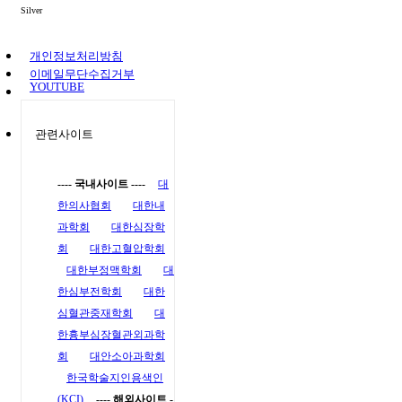
Silver
개인정보처리방침
이메일무단수집거부
YOUTUBE
관련사이트
---- 국내사이트 ----
대
한의사협회
대한내
과학회
대한심장학
회
대한고혈압학회
대한부정맥학회
대
한심부전학회
대한
심혈관중재학회
대
한흉부심장혈관외과학
회
대안소아과학회
한국학술지인용색인
(KCI)
---- 해외사이트 -