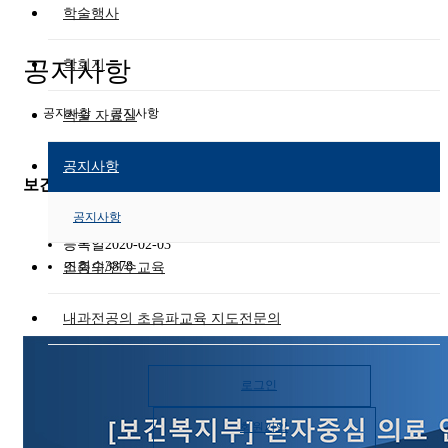
학술행사
공지사항
학회지
공지사항
공지사항
학술 자료실
공지사항
보건복지부- 환자중심 의료 연구 과제 공모 [2/7 (금) 까지]
공지사항
작성자
한국심초음파학회
등록일
2020-02-03
조회수
3878
인증의/연수교육
내과전공의 초음파교육 지도전문의
로그인
회원가입