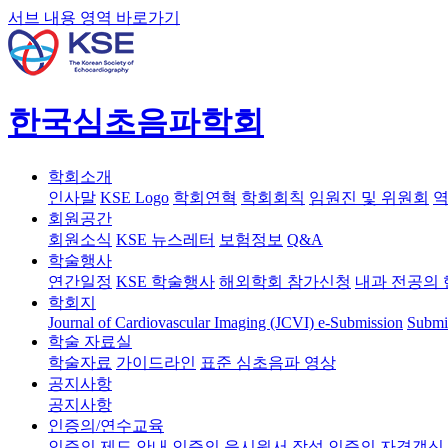
서브 내용 영역 바로가기
한국심초음파학회
학회소개
인사말
KSE Logo
학회연혁
학회회칙
임원진 및 위원회
역
회원공간
회원소식
KSE 뉴스레터
보험정보
Q&A
학술행사
연간일정
KSE 학술행사
해외학회 참가신청
내과 전공의 
학회지
Journal of Cardiovascular Imaging (JCVI)
e-Submission
Submi
학술 자료실
학술자료
가이드라인
표준 심초음파 영상
공지사항
공지사항
인증의/연수교육
인증의 제도 안내
인증의 응시원서 작성
인증의 자격갱신