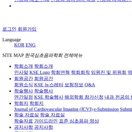
로그인
회원가입
Language
KOR
ENG
SITE MAP
한국심초음파학회 전체메뉴
학회소개
학회소개
인사말
KSE Logo
학회연혁
학회회칙
임원진 및 위원회
역
회원공간
회원공간
회원소식
KSE 뉴스레터
보험정보
Q&A
학술행사
학술행사
연간일정
KSE 학술행사
해외학회 참가신청
내과 전공의 
학회지
학회지
Journal of Cardiovascular Imaging (JCVI)
e-Submission
Submi
학술 자료실
학술 자료실
학술자료
가이드라인
표준 심초음파 영상
공지사항
공지사항