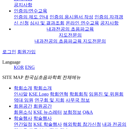
공지사항
인증의/연수교육
인증의 제도 안내
인증의 응시원서 작성
인증의 자격갱
신 신청
심사 및 결과조회
온라인 연수교육
공지사항
내과전공의 초음파교육
지도전문의
내과전공의 초음파교육 지도전문의
로그인
회원가입
Language
KOR
ENG
SITE MAP
한국심초음파학회 전체메뉴
학회소개
학회소개
인사말
KSE Logo
학회연혁
학회회칙
임원진 및 위원회
역대 임원
연구회 및 지회
사무국 정보
회원공간
회원공간
회원소식
KSE 뉴스레터
보험정보
Q&A
학술행사
학술행사
연간일정
KSE 학술행사
해외학회 참가신청
내과 전공의