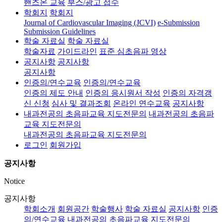
핸즈온 교육
부스/광고 접수
학회지
학회지
Journal of Cardiovascular Imaging (JCVI)
e-Submission
Submission Guidelines
학술 자료실
학술 자료실
학술자료
가이드라인
표준 심초음파 영상
공지사항
공지사항
공지사항
인증의/연수교육
인증의/연수교육
인증의 제도 안내
인증의 응시원서 작성
인증의 자격갱
신 신청
심사 및 결과조회
온라인 연수교육
공지사항
내과전공의 초음파교육 지도전문의
내과전공의 초음파
교육 지도전문의
내과전공의 초음파교육 지도전문의
로그인
회원가입
공지사항
Notice
공지사항
학회소개
회원공간
학술행사
학술 자료실
공지사항
인증
의/연수교육
내과전공의 초음파교육 지도전문의