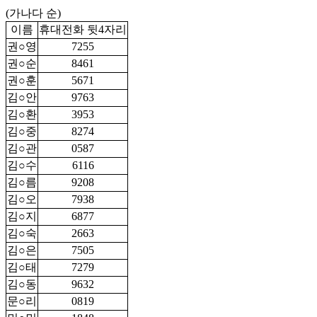
(가나다 순)
이름
휴대전화 뒷4자리
권○영
7255
권○순
8461
권○훈
5671
김○안
9763
김○환
3953
김○중
8274
김○관
0587
김○수
6116
김○름
9208
김○오
7938
김○지
6877
김○숙
2663
김○은
7505
김○태
7279
김○동
9632
문○리
0819