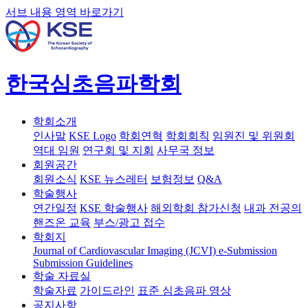
서브 내용 영역 바로가기
한국심초음파학회
학회소개
인사말
KSE Logo
학회연혁
학회회칙
임원진 및 위원회
역대 임원
연구회 및 지회
사무국 정보
회원공간
회원소식
KSE 뉴스레터
보험정보
Q&A
학술행사
연간일정
KSE 학술행사
해외학회 참가신청
내과 전공의
핸즈온 교육
부스/광고 접수
학회지
Journal of Cardiovascular Imaging (JCVI)
e-Submission
Submission Guidelines
학술 자료실
학술자료
가이드라인
표준 심초음파 영상
공지사항