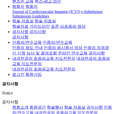
핸즈온 교육
부스/광고 접수
학회지
학회지
Journal of Cardiovascular Imaging (JCVI)
e-Submission
Submission Guidelines
학술 자료실
학술 자료실
학술자료
가이드라인
표준 심초음파 영상
공지사항
공지사항
공지사항
인증의/연수교육
인증의/연수교육
인증의 제도 안내
인증의 응시원서 작성
인증의 자격갱
신 신청
심사 및 결과조회
온라인 연수교육
공지사항
내과전공의 초음파교육 지도전문의
내과전공의 초음파
교육 지도전문의
내과전공의 초음파교육 지도전문의
로그인
회원가입
공지사항
Notice
공지사항
학회소개
회원공간
학술행사
학술 자료실
공지사항
인증
의/연수교육
내과전공의 초음파교육 지도전문의