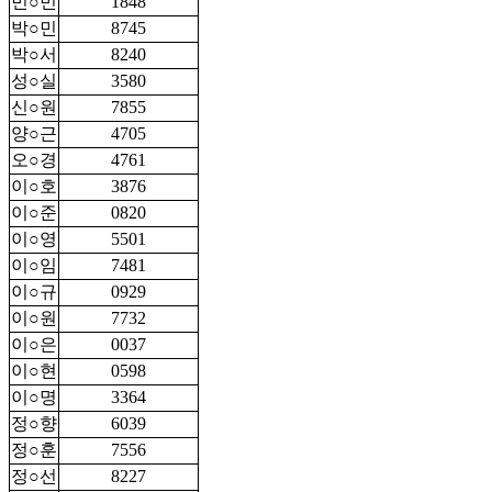
민○민
1848
박○민
8745
박○서
8240
성○실
3580
신○원
7855
양○근
4705
오○경
4761
이○호
3876
이○준
0820
이○영
5501
이○임
7481
이○규
0929
이○원
7732
이○은
0037
이○현
0598
이○명
3364
정○향
6039
정○훈
7556
정○선
8227