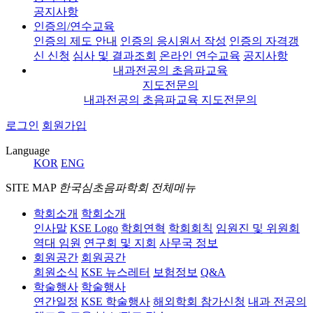
공지사항
인증의/연수교육
인증의 제도 안내
인증의 응시원서 작성
인증의 자격갱
신 신청
심사 및 결과조회
온라인 연수교육
공지사항
내과전공의 초음파교육
지도전문의
내과전공의 초음파교육 지도전문의
로그인
회원가입
Language
KOR
ENG
SITE MAP
한국심초음파학회 전체메뉴
학회소개
학회소개
인사말
KSE Logo
학회연혁
학회회칙
임원진 및 위원회
역대 임원
연구회 및 지회
사무국 정보
회원공간
회원공간
회원소식
KSE 뉴스레터
보험정보
Q&A
학술행사
학술행사
연간일정
KSE 학술행사
해외학회 참가신청
내과 전공의