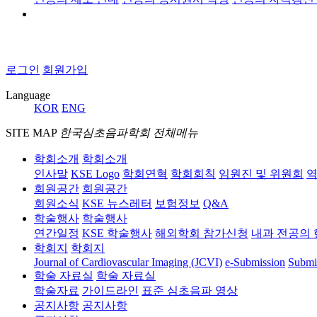
로그인
회원가입
Language
KOR
ENG
SITE MAP
한국심초음파학회 전체메뉴
학회소개
학회소개
인사말
KSE Logo
학회연혁
학회회칙
임원진 및 위원회
역
회원공간
회원공간
회원소식
KSE 뉴스레터
보험정보
Q&A
학술행사
학술행사
연간일정
KSE 학술행사
해외학회 참가신청
내과 전공의 
학회지
학회지
Journal of Cardiovascular Imaging (JCVI)
e-Submission
Submi
학술 자료실
학술 자료실
학술자료
가이드라인
표준 심초음파 영상
공지사항
공지사항