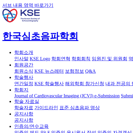
서브 내용 영역 바로가기
한국심초음파학회
학회소개
인사말
KSE Logo
학회연혁
학회회칙
임원진 및 위원회
역
회원공간
회원소식
KSE 뉴스레터
보험정보
Q&A
학술행사
연간일정
KSE 학술행사
해외학회 참가신청
내과 전공의 
학회지
Journal of Cardiovascular Imaging (JCVI)
e-Submission
Submi
학술 자료실
학술자료
가이드라인
표준 심초음파 영상
공지사항
공지사항
인증의/연수교육
인증의 제도 안내
인증의 응시원서 작성
인증의 자격갱신