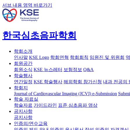
서브 내용 영역 바로가기
한국심초음파학회
학회소개
인사말
KSE Logo
학회연혁
학회회칙
임원진 및 위원회
역
회원공간
회원소식
KSE 뉴스레터
보험정보
Q&A
학술행사
연간일정
KSE 학술행사
해외학회 참가신청
내과 전공의 
학회지
Journal of Cardiovascular Imaging (JCVI)
e-Submission
Submi
학술 자료실
학술자료
가이드라인
표준 심초음파 영상
공지사항
공지사항
인증의/연수교육
인증의 제도 안내
인증의 응시원서 작성
인증의 자격갱신