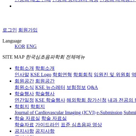
로그인
회원가입
Language
KOR
ENG
SITE MAP
한국심초음파학회 전체메뉴
학회소개
학회소개
인사말
KSE Logo
학회연혁
학회회칙
임원진 및 위원회
역
회원공간
회원공간
회원소식
KSE 뉴스레터
보험정보
Q&A
학술행사
학술행사
연간일정
KSE 학술행사
해외학회 참가신청
내과 전공의 
학회지
학회지
Journal of Cardiovascular Imaging (JCVI)
e-Submission
Submi
학술 자료실
학술 자료실
학술자료
가이드라인
표준 심초음파 영상
공지사항
공지사항