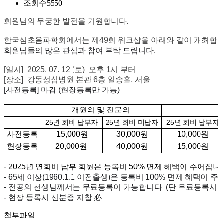
조회수
5550
회원님의 무궁한 발전을 기원합니다.
한국심초음파학회에서는 제49회 워크샵을 아래와 같이 개최합
회원님들의 많은 관심과 참여 부탁 드립니다.
[일시] 2025. 07. 12 (토) 오후 1시 부터
[장소] 강동성심병원 본관 6층 일송홀, 서울
[사전등록] 마감 (현장등록만 가능)
개원의 및 전문의
25년 회비 납부자
25년 회비 미납자
25년 회비 납부
사전등록
15,000원
30,000원
10,000원
현장등록
20,000원
40,000원
15,000원
- 2025년 연회비 납부 회원은 등록비 50% 면제 혜택이 주어집
-
65세 이상(1960.1.1 이전출생)은 등록비 100% 면제 혜택이 주
- 전공의 선생님께서는 무료등록이 가능합니다. (단 무료등록시 
- 현장 등록시 신분증 지참 必
첨부파일