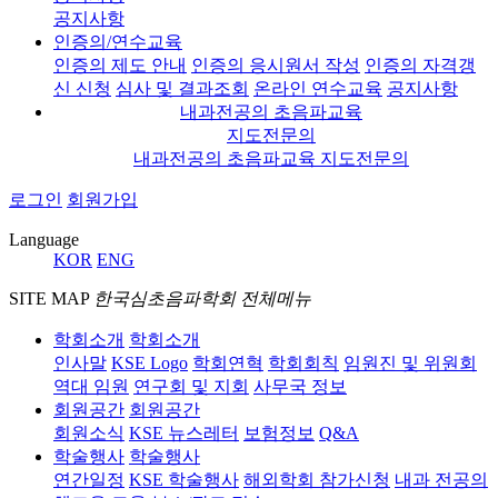
공지사항
인증의/연수교육
인증의 제도 안내
인증의 응시원서 작성
인증의 자격갱
신 신청
심사 및 결과조회
온라인 연수교육
공지사항
내과전공의 초음파교육
지도전문의
내과전공의 초음파교육 지도전문의
로그인
회원가입
Language
KOR
ENG
SITE MAP
한국심초음파학회 전체메뉴
학회소개
학회소개
인사말
KSE Logo
학회연혁
학회회칙
임원진 및 위원회
역대 임원
연구회 및 지회
사무국 정보
회원공간
회원공간
회원소식
KSE 뉴스레터
보험정보
Q&A
학술행사
학술행사
연간일정
KSE 학술행사
해외학회 참가신청
내과 전공의