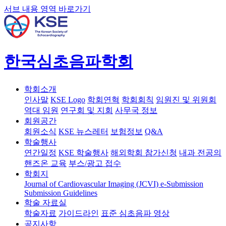
서브 내용 영역 바로가기
한국심초음파학회
학회소개
인사말
KSE Logo
학회연혁
학회회칙
임원진 및 위원회
역대 임원
연구회 및 지회
사무국 정보
회원공간
회원소식
KSE 뉴스레터
보험정보
Q&A
학술행사
연간일정
KSE 학술행사
해외학회 참가신청
내과 전공의
핸즈온 교육
부스/광고 접수
학회지
Journal of Cardiovascular Imaging (JCVI)
e-Submission
Submission Guidelines
학술 자료실
학술자료
가이드라인
표준 심초음파 영상
공지사항