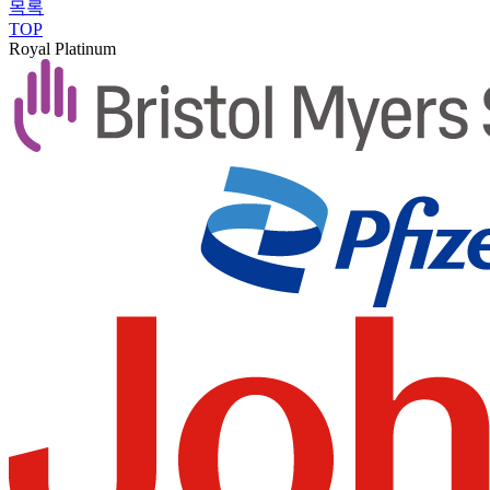
목록
TOP
Royal Platinum