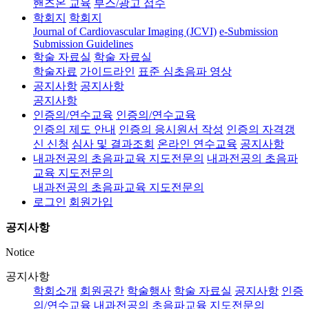
핸즈온 교육
부스/광고 접수
학회지
학회지
Journal of Cardiovascular Imaging (JCVI)
e-Submission
Submission Guidelines
학술 자료실
학술 자료실
학술자료
가이드라인
표준 심초음파 영상
공지사항
공지사항
공지사항
인증의/연수교육
인증의/연수교육
인증의 제도 안내
인증의 응시원서 작성
인증의 자격갱
신 신청
심사 및 결과조회
온라인 연수교육
공지사항
내과전공의 초음파교육 지도전문의
내과전공의 초음파
교육 지도전문의
내과전공의 초음파교육 지도전문의
로그인
회원가입
공지사항
Notice
공지사항
학회소개
회원공간
학술행사
학술 자료실
공지사항
인증
의/연수교육
내과전공의 초음파교육 지도전문의