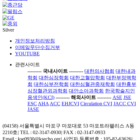
Silver
개인정보처리방침
이메일무단수집거부
YOUTUBE
관련사이트
-----
---- 국내사이트 ----
-----
대한의사협회
대한내과
학회
대한심장학회
대한고혈압학회
대한부정맥학
회
대한심부전학회
대한심혈관중재학회
대한흉부
심장혈관외과학회
대안소아과학회
한국학술지인
용색인(KCI)
-----
---- 해외사이트 ----
-----
ASE
JSE
ESC
AHA
ACC
EHJCVI
Circulation CVI
JACC CVI
JASE
(04158) 서울특별시 마포구 마포대로 53 마포트라팰리스 A동
2210호
|
TEL : 02-3147-0930
|
FAX : 02-3147-0933
Email : kse0930@ksecho.org
|
사업자 등록번호 : 105-82-63626
|