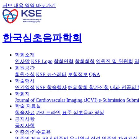
서브 내용 영역 바로가기
한국심초음파학회
학회소개
인사말
KSE Logo
학회연혁
학회회칙
임원진 및 위원회
역
회원공간
회원소식
KSE 뉴스레터
보험정보
Q&A
학술행사
연간일정
KSE 학술행사
해외학회 참가신청
내과 전공의 
학회지
Journal of Cardiovascular Imaging (JCVI)
e-Submission
Submi
학술 자료실
학술자료
가이드라인
표준 심초음파 영상
공지사항
공지사항
인증의/연수교육
인증의 제도 안내
인증의 응시원서 작성
인증의 자격갱신