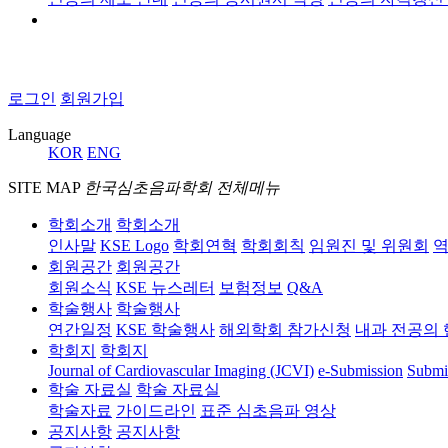
로그인
회원가입
Language
KOR
ENG
SITE MAP
한국심초음파학회 전체메뉴
학회소개
학회소개
인사말
KSE Logo
학회연혁
학회회칙
임원진 및 위원회
역
회원공간
회원공간
회원소식
KSE 뉴스레터
보험정보
Q&A
학술행사
학술행사
연간일정
KSE 학술행사
해외학회 참가신청
내과 전공의 
학회지
학회지
Journal of Cardiovascular Imaging (JCVI)
e-Submission
Submi
학술 자료실
학술 자료실
학술자료
가이드라인
표준 심초음파 영상
공지사항
공지사항