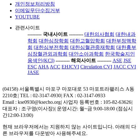
개인정보처리방침
이메일무단수집거부
YOUTUBE
관련사이트
-----
---- 국내사이트 ----
-----
대한의사협회
대한내과
학회
대한심장학회
대한고혈압학회
대한부정맥학
회
대한심부전학회
대한심혈관중재학회
대한흉부
심장혈관외과학회
대안소아과학회
한국학술지인
용색인(KCI)
-----
---- 해외사이트 ----
-----
ASE
JSE
ESC
AHA
ACC
EHJCVI
Circulation CVI
JACC CVI
JASE
(04158) 서울특별시 마포구 마포대로 53 마포트라팰리스 A동
2210호
|
TEL : 02-3147-0930
|
FAX : 02-3147-0933
Email : kse0930@ksecho.org
|
사업자 등록번호 : 105-82-63626
|
대표자 : 조구영(이사장)
|
운영시간: 월~금 9:00-18:00 (점심시
간12:00-13:00)
현재 브라우저에서는 지원하지 않는 사이트입니다. 아래의 다
른 브라우저를 다운받아 사용해주세요.