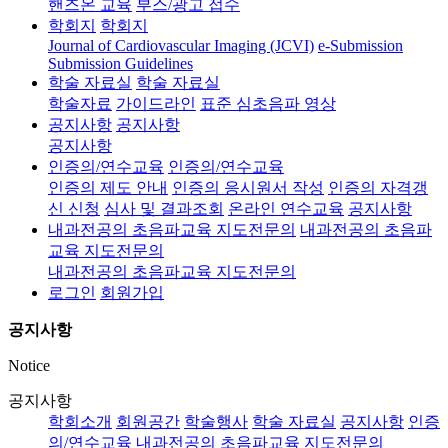
핸즈온 교육
부스/광고 접수
학회지
학회지
Journal of Cardiovascular Imaging (JCVI)
e-Submission
Submission Guidelines
학술 자료실
학술 자료실
학술자료
가이드라인
표준 심초음파 영상
공지사항
공지사항
공지사항
인증의/연수교육
인증의/연수교육
인증의 제도 안내
인증의 응시원서 작성
인증의 자격갱
신 신청
심사 및 결과조회
온라인 연수교육
공지사항
내과전공의 초음파교육 지도전문의
내과전공의 초음파
교육 지도전문의
내과전공의 초음파교육 지도전문의
로그인
회원가입
공지사항
Notice
공지사항
학회소개
회원공간
학술행사
학술 자료실
공지사항
인증
의/연수교육
내과전공의 초음파교육 지도전문의