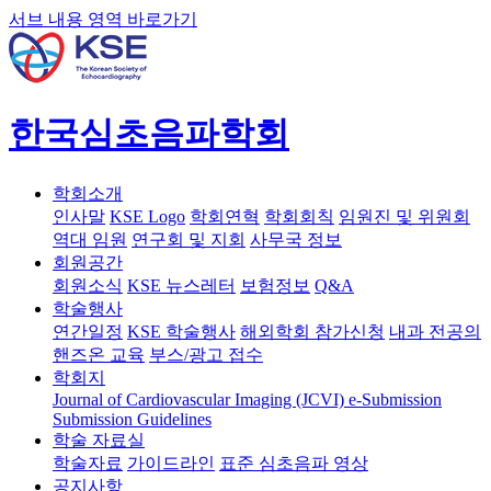
서브 내용 영역 바로가기
한국심초음파학회
학회소개
인사말
KSE Logo
학회연혁
학회회칙
임원진 및 위원회
역대 임원
연구회 및 지회
사무국 정보
회원공간
회원소식
KSE 뉴스레터
보험정보
Q&A
학술행사
연간일정
KSE 학술행사
해외학회 참가신청
내과 전공의
핸즈온 교육
부스/광고 접수
학회지
Journal of Cardiovascular Imaging (JCVI)
e-Submission
Submission Guidelines
학술 자료실
학술자료
가이드라인
표준 심초음파 영상
공지사항