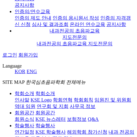
공지사항
인증의/연수교육
인증의 제도 안내
인증의 응시원서 작성
인증의 자격갱
신 신청
심사 및 결과조회
온라인 연수교육
공지사항
내과전공의 초음파교육
지도전문의
내과전공의 초음파교육 지도전문의
로그인
회원가입
Language
KOR
ENG
SITE MAP
한국심초음파학회 전체메뉴
학회소개
학회소개
인사말
KSE Logo
학회연혁
학회회칙
임원진 및 위원회
역대 임원
연구회 및 지회
사무국 정보
회원공간
회원공간
회원소식
KSE 뉴스레터
보험정보
Q&A
학술행사
학술행사
연간일정
KSE 학술행사
해외학회 참가신청
내과 전공의