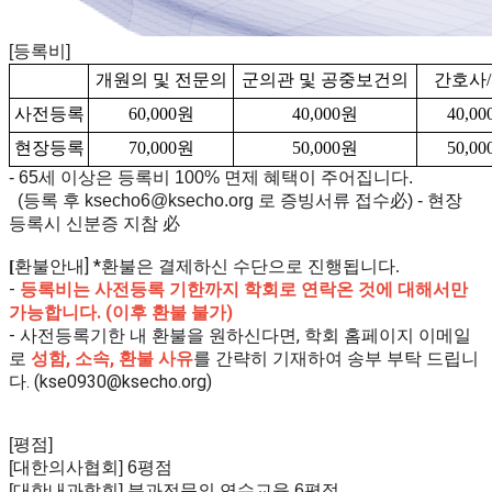
[등록비]
개원의 및 전문의
군의관 및 공중보건의
간호사
사전등록
60,000원
40,000원
40,0
현장등록
70,000원
50,000원
50,0
-
65세 이상은 등록비 100% 면제 혜택이 주어집니다.
(등록 후 ksecho6@ksecho.org 로 증빙서류 접수必)
- 현장
등록시 신분증 지참 必
환불안내] *
[
환불은 결제하신 수단으로 진행됩니다.
-
등록비는 사전등록 기한까지 학회로 연락온 것에 대해서만
가능합니다. (이후 환불 불가)
- 사전등록기한 내 환불을 원하신다면, 학회 홈페이지 이메일
로
성함, 소속, 환불 사유
를 간략히 기재하여 송부 부탁 드립니
다. (kse0930@ksecho.org)
[평점]
[대한의사협회] 6평점
[대한내과학회] 분과전문의 연수교육 6평점