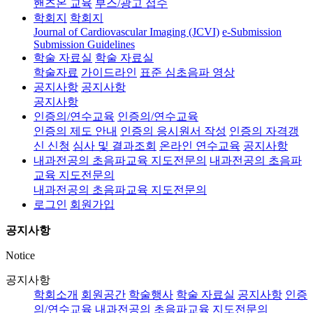
핸즈온 교육
부스/광고 접수
학회지
학회지
Journal of Cardiovascular Imaging (JCVI)
e-Submission
Submission Guidelines
학술 자료실
학술 자료실
학술자료
가이드라인
표준 심초음파 영상
공지사항
공지사항
공지사항
인증의/연수교육
인증의/연수교육
인증의 제도 안내
인증의 응시원서 작성
인증의 자격갱
신 신청
심사 및 결과조회
온라인 연수교육
공지사항
내과전공의 초음파교육 지도전문의
내과전공의 초음파
교육 지도전문의
내과전공의 초음파교육 지도전문의
로그인
회원가입
공지사항
Notice
공지사항
학회소개
회원공간
학술행사
학술 자료실
공지사항
인증
의/연수교육
내과전공의 초음파교육 지도전문의