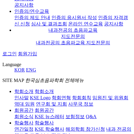
공지사항
인증의/연수교육
인증의 제도 안내
인증의 응시원서 작성
인증의 자격갱
신 신청
심사 및 결과조회
온라인 연수교육
공지사항
내과전공의 초음파교육
지도전문의
내과전공의 초음파교육 지도전문의
로그인
회원가입
Language
KOR
ENG
SITE MAP
한국심초음파학회 전체메뉴
학회소개
학회소개
인사말
KSE Logo
학회연혁
학회회칙
임원진 및 위원회
역대 임원
연구회 및 지회
사무국 정보
회원공간
회원공간
회원소식
KSE 뉴스레터
보험정보
Q&A
학술행사
학술행사
연간일정
KSE 학술행사
해외학회 참가신청
내과 전공의