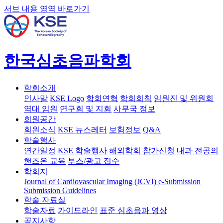
서브 내용 영역 바로가기
한국심초음파학회
학회소개
인사말
KSE Logo
학회연혁
학회회칙
임원진 및 위원회
역대 임원
연구회 및 지회
사무국 정보
회원공간
회원소식
KSE 뉴스레터
보험정보
Q&A
학술행사
연간일정
KSE 학술행사
해외학회 참가신청
내과 전공의
핸즈온 교육
부스/광고 접수
학회지
Journal of Cardiovascular Imaging (JCVI)
e-Submission
Submission Guidelines
학술 자료실
학술자료
가이드라인
표준 심초음파 영상
공지사항