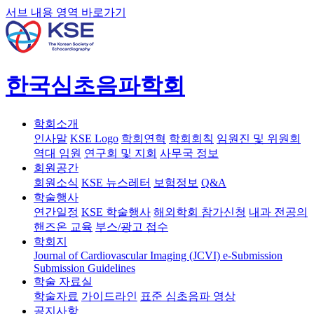
서브 내용 영역 바로가기
한국심초음파학회
학회소개
인사말
KSE Logo
학회연혁
학회회칙
임원진 및 위원회
역대 임원
연구회 및 지회
사무국 정보
회원공간
회원소식
KSE 뉴스레터
보험정보
Q&A
학술행사
연간일정
KSE 학술행사
해외학회 참가신청
내과 전공의
핸즈온 교육
부스/광고 접수
학회지
Journal of Cardiovascular Imaging (JCVI)
e-Submission
Submission Guidelines
학술 자료실
학술자료
가이드라인
표준 심초음파 영상
공지사항