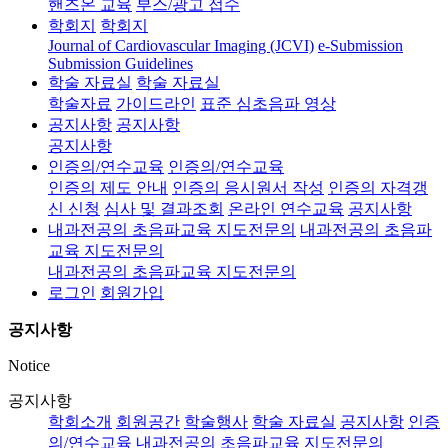
핸즈온 교육
부스/광고 접수
학회지
학회지
Journal of Cardiovascular Imaging (JCVI)
e-Submission
Submission Guidelines
학술 자료실
학술 자료실
학술자료
가이드라인
표준 심초음파 영상
공지사항
공지사항
공지사항
인증의/연수교육
인증의/연수교육
인증의 제도 안내
인증의 응시원서 작성
인증의 자격갱
신 신청
심사 및 결과조회
온라인 연수교육
공지사항
내과전공의 초음파교육 지도전문의
내과전공의 초음파
교육 지도전문의
내과전공의 초음파교육 지도전문의
로그인
회원가입
공지사항
Notice
공지사항
학회소개
회원공간
학술행사
학술 자료실
공지사항
인증
의/연수교육
내과전공의 초음파교육 지도전문의