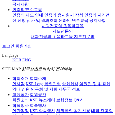
공지사항
인증의/연수교육
인증의 제도 안내
인증의 응시원서 작성
인증의 자격갱
신 신청
심사 및 결과조회
온라인 연수교육
공지사항
내과전공의 초음파교육
지도전문의
내과전공의 초음파교육 지도전문의
로그인
회원가입
Language
KOR
ENG
SITE MAP
한국심초음파학회 전체메뉴
학회소개
학회소개
인사말
KSE Logo
학회연혁
학회회칙
임원진 및 위원회
역대 임원
연구회 및 지회
사무국 정보
회원공간
회원공간
회원소식
KSE 뉴스레터
보험정보
Q&A
학술행사
학술행사
연간일정
KSE 학술행사
해외학회 참가신청
내과 전공의