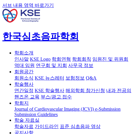
서브 내용 영역 바로가기
한국심초음파학회
학회소개
인사말
KSE Logo
학회연혁
학회회칙
임원진 및 위원회
역대 임원
연구회 및 지회
사무국 정보
회원공간
회원소식
KSE 뉴스레터
보험정보
Q&A
학술행사
연간일정
KSE 학술행사
해외학회 참가신청
내과 전공의
핸즈온 교육
부스/광고 접수
학회지
Journal of Cardiovascular Imaging (JCVI)
e-Submission
Submission Guidelines
학술 자료실
학술자료
가이드라인
표준 심초음파 영상
공지사항