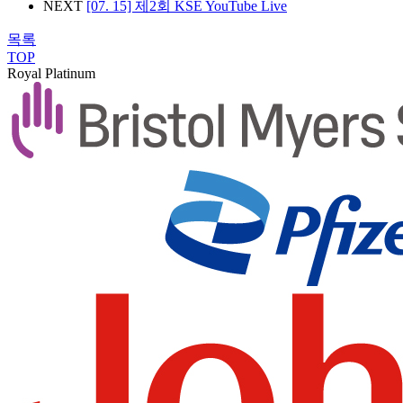
NEXT
[07. 15] 제2회 KSE YouTube Live
목록
TOP
Royal Platinum