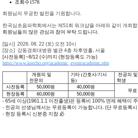
조회수
1578
회원님의 무궁한 발전을 기원합니다.
한국심초음파학회에서는 제51회 워크샵을 아래와 같이 개최합
회원님들의 많은 관심과 참여 부탁 드립니다.
[일시] 2026. 08. 22 (토) 오전 10시
[장소] 강동경희대병원 별관 4층 차후영홀, 서울
[사전등록] ~8/12 (수)까지 (현장등록도 가능)
https://www.ksecho.org/academic_event/academic.php
개원의 및
기타 (간호사/기사
전공의 및
전문의
등)
학생
사전등록
50,000원
40,000원
무료
현장등록
60,000원
50,000원
-
65세 이상(1961.1.1 이전출생)은 등록비 100% 면제 혜택이 주
- 전공의 선생님께서는 무료등록이 가능합니다. (단 무료등록시
- 현장 등록시 신분증 지참 必