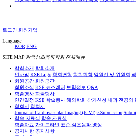
로그인
회원가입
Language
KOR
ENG
SITE MAP
한국심초음파학회 전체메뉴
학회소개
학회소개
인사말
KSE Logo
학회연혁
학회회칙
임원진 및 위원회
역
회원공간
회원공간
회원소식
KSE 뉴스레터
보험정보
Q&A
학술행사
학술행사
연간일정
KSE 학술행사
해외학회 참가신청
내과 전공의 
학회지
학회지
Journal of Cardiovascular Imaging (JCVI)
e-Submission
Submi
학술 자료실
학술 자료실
학술자료
가이드라인
표준 심초음파 영상
공지사항
공지사항