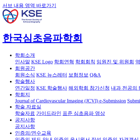
서브 내용 영역 바로가기
한국심초음파학회
학회소개
인사말
KSE Logo
학회연혁
학회회칙
임원진 및 위원회
역
회원공간
회원소식
KSE 뉴스레터
보험정보
Q&A
학술행사
연간일정
KSE 학술행사
해외학회 참가신청
내과 전공의 
학회지
Journal of Cardiovascular Imaging (JCVI)
e-Submission
Submi
학술 자료실
학술자료
가이드라인
표준 심초음파 영상
공지사항
공지사항
인증의/연수교육
인증의 제도 안내
인증의 응시원서 작성
인증의 자격갱신