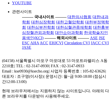
YOUTUBE
관련사이트
-----
---- 국내사이트 ----
-----
대한의사협회
대한내과
학회
대한심장학회
대한고혈압학회
대한부정맥학
회
대한심부전학회
대한심혈관중재학회
대한흉부
심장혈관외과학회
대안소아과학회
한국학술지인
용색인(KCI)
-----
---- 해외사이트 ----
-----
ASE
JSE
ESC
AHA
ACC
EHJCVI
Circulation CVI
JACC CVI
JASE
(04158) 서울특별시 마포구 마포대로 53 마포트라팰리스 A동
2210호
|
TEL : 02-3147-0930
|
FAX : 02-3147-0933
Email : kse0930@ksecho.org
|
사업자 등록번호 : 105-82-63626
|
대표자 : 조구영(이사장)
|
운영시간: 월~금 9:00-18:00 (점심시
간12:00-13:00)
현재 브라우저에서는 지원하지 않는 사이트입니다. 아래의 다
른 브라우저를 다운받아 사용해주세요.