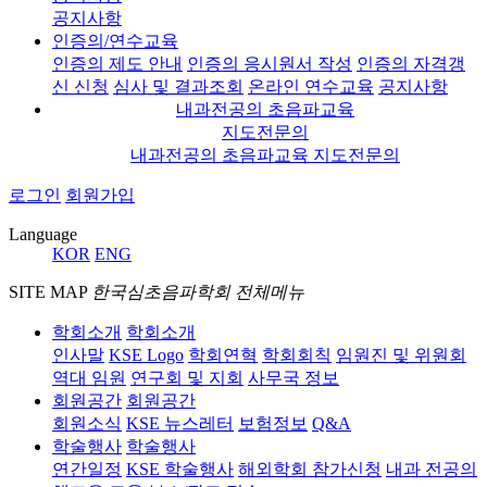
공지사항
인증의/연수교육
인증의 제도 안내
인증의 응시원서 작성
인증의 자격갱
신 신청
심사 및 결과조회
온라인 연수교육
공지사항
내과전공의 초음파교육
지도전문의
내과전공의 초음파교육 지도전문의
로그인
회원가입
Language
KOR
ENG
SITE MAP
한국심초음파학회 전체메뉴
학회소개
학회소개
인사말
KSE Logo
학회연혁
학회회칙
임원진 및 위원회
역대 임원
연구회 및 지회
사무국 정보
회원공간
회원공간
회원소식
KSE 뉴스레터
보험정보
Q&A
학술행사
학술행사
연간일정
KSE 학술행사
해외학회 참가신청
내과 전공의