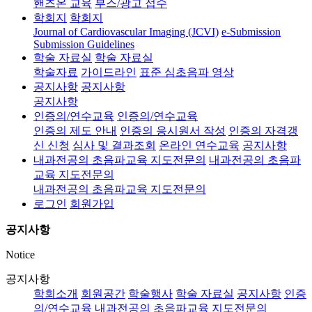
핸즈온 교육
부스/광고 접수
학회지
학회지
Journal of Cardiovascular Imaging (JCVI)
e-Submission
Submission Guidelines
학술 자료실
학술 자료실
학술자료
가이드라인
표준 심초음파 영상
공지사항
공지사항
공지사항
인증의/연수교육
인증의/연수교육
인증의 제도 안내
인증의 응시원서 작성
인증의 자격갱
신 신청
심사 및 결과조회
온라인 연수교육
공지사항
내과전공의 초음파교육 지도전문의
내과전공의 초음파
교육 지도전문의
내과전공의 초음파교육 지도전문의
로그인
회원가입
공지사항
Notice
공지사항
학회소개
회원공간
학술행사
학술 자료실
공지사항
인증
의/연수교육
내과전공의 초음파교육 지도전문의