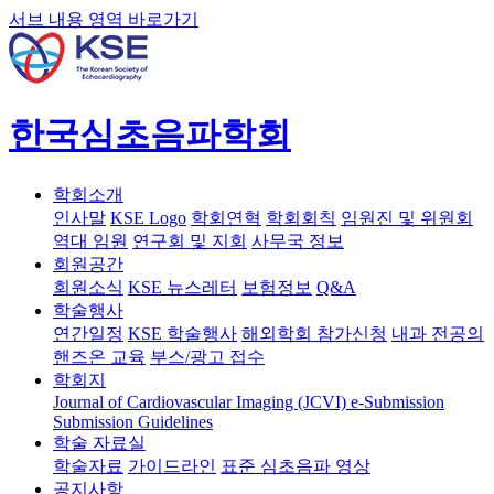
서브 내용 영역 바로가기
한국심초음파학회
학회소개
인사말
KSE Logo
학회연혁
학회회칙
임원진 및 위원회
역대 임원
연구회 및 지회
사무국 정보
회원공간
회원소식
KSE 뉴스레터
보험정보
Q&A
학술행사
연간일정
KSE 학술행사
해외학회 참가신청
내과 전공의
핸즈온 교육
부스/광고 접수
학회지
Journal of Cardiovascular Imaging (JCVI)
e-Submission
Submission Guidelines
학술 자료실
학술자료
가이드라인
표준 심초음파 영상
공지사항