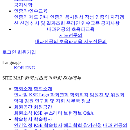
공지사항
인증의/연수교육
인증의 제도 안내
인증의 응시원서 작성
인증의 자격갱
신 신청
심사 및 결과조회
온라인 연수교육
공지사항
내과전공의 초음파교육
지도전문의
내과전공의 초음파교육 지도전문의
로그인
회원가입
Language
KOR
ENG
SITE MAP
한국심초음파학회 전체메뉴
학회소개
학회소개
인사말
KSE Logo
학회연혁
학회회칙
임원진 및 위원회
역대 임원
연구회 및 지회
사무국 정보
회원공간
회원공간
회원소식
KSE 뉴스레터
보험정보
Q&A
학술행사
학술행사
연간일정
KSE 학술행사
해외학회 참가신청
내과 전공의