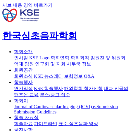
서브 내용 영역 바로가기
한국심초음파학회
학회소개
인사말
KSE Logo
학회연혁
학회회칙
임원진 및 위원회
역대 임원
연구회 및 지회
사무국 정보
회원공간
회원소식
KSE 뉴스레터
보험정보
Q&A
학술행사
연간일정
KSE 학술행사
해외학회 참가신청
내과 전공의
핸즈온 교육
부스/광고 접수
학회지
Journal of Cardiovascular Imaging (JCVI)
e-Submission
Submission Guidelines
학술 자료실
학술자료
가이드라인
표준 심초음파 영상
공지사항