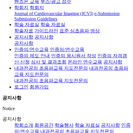
핸즈온 교육
부스/광고 접수
학회지
학회지
Journal of Cardiovascular Imaging (JCVI)
e-Submission
Submission Guidelines
학술 자료실
학술 자료실
학술자료
가이드라인
표준 심초음파 영상
공지사항
공지사항
공지사항
인증의/연수교육
인증의/연수교육
인증의 제도 안내
인증의 응시원서 작성
인증의 자격갱
신 신청
심사 및 결과조회
온라인 연수교육
공지사항
내과전공의 초음파교육 지도전문의
내과전공의 초음파
교육 지도전문의
내과전공의 초음파교육 지도전문의
로그인
회원가입
공지사항
Notice
공지사항
학회소개
회원공간
학술행사
학술 자료실
공지사항
인증
의/연수교육
내과전공의 초음파교육 지도전문의