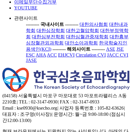
이메일무단수집거부
YOUTUBE
관련사이트
-----
---- 국내사이트 ----
-----
대한의사협회
대한내과
학회
대한심장학회
대한고혈압학회
대한부정맥학
회
대한심부전학회
대한심혈관중재학회
대한흉부
심장혈관외과학회
대안소아과학회
한국학술지인
용색인(KCI)
-----
---- 해외사이트 ----
-----
ASE
JSE
ESC
AHA
ACC
EHJCVI
Circulation CVI
JACC CVI
JASE
(04158) 서울특별시 마포구 마포대로 53 마포트라팰리스 A동
2210호
|
TEL : 02-3147-0930
|
FAX : 02-3147-0933
Email : kse0930@ksecho.org
|
사업자 등록번호 : 105-82-63626
|
대표자 : 조구영(이사장)
|
운영시간: 월~금 9:00-18:00 (점심시
간12:00-13:00)
현재 브라우저에서는 지원하지 않는 사이트입니다. 아래의 다