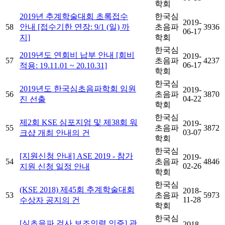
학회
2019년 추계학술대회 초록접수
한국심
2019-
58
안내 [접수기한 연장: 9/1 (일) 까
초음파
3936
06-17
지]
학회
한국심
2019년도 연회비 납부 안내 [회비
2019-
57
초음파
4237
06-17
적용: 19.11.01 ~ 20.10.31]
학회
한국심
2019년도 한국심초음파학회 임원
2019-
56
초음파
3870
04-22
진 선출
학회
한국심
제2회 KSE 심포지엄 및 제38회 워
2019-
55
초음파
3872
03-07
크샵 개최 안내의 건
학회
한국심
[지원신청 안내] ASE 2019 - 참가
2019-
54
초음파
4846
02-26
지원 신청 일정 안내
학회
한국심
(KSE 2018) 제45회 추계학술대회
2018-
53
초음파
5973
11-28
수상자 공지의 건
학회
한국심
[심초음파 검사 보조인력 인증] 관
2018-