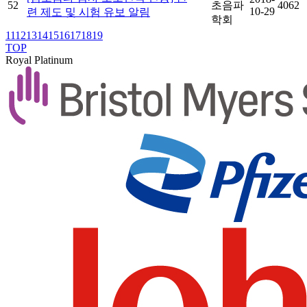
52
초음파
4062
10-29
련 제도 및 시험 유보 알림
학회
11
12
13
14
15
16
17
18
19
TOP
Royal Platinum