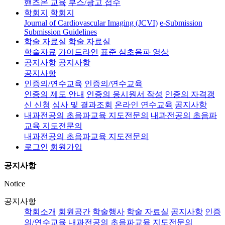
핸즈온 교육
부스/광고 접수
학회지
학회지
Journal of Cardiovascular Imaging (JCVI)
e-Submission
Submission Guidelines
학술 자료실
학술 자료실
학술자료
가이드라인
표준 심초음파 영상
공지사항
공지사항
공지사항
인증의/연수교육
인증의/연수교육
인증의 제도 안내
인증의 응시원서 작성
인증의 자격갱
신 신청
심사 및 결과조회
온라인 연수교육
공지사항
내과전공의 초음파교육 지도전문의
내과전공의 초음파
교육 지도전문의
내과전공의 초음파교육 지도전문의
로그인
회원가입
공지사항
Notice
공지사항
학회소개
회원공간
학술행사
학술 자료실
공지사항
인증
의/연수교육
내과전공의 초음파교육 지도전문의