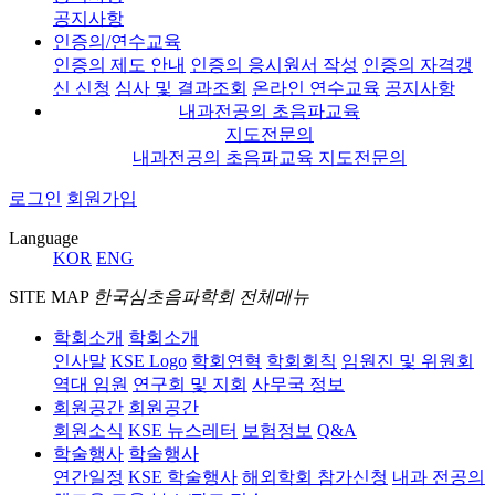
공지사항
인증의/연수교육
인증의 제도 안내
인증의 응시원서 작성
인증의 자격갱
신 신청
심사 및 결과조회
온라인 연수교육
공지사항
내과전공의 초음파교육
지도전문의
내과전공의 초음파교육 지도전문의
로그인
회원가입
Language
KOR
ENG
SITE MAP
한국심초음파학회 전체메뉴
학회소개
학회소개
인사말
KSE Logo
학회연혁
학회회칙
임원진 및 위원회
역대 임원
연구회 및 지회
사무국 정보
회원공간
회원공간
회원소식
KSE 뉴스레터
보험정보
Q&A
학술행사
학술행사
연간일정
KSE 학술행사
해외학회 참가신청
내과 전공의