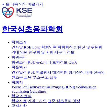
서브 내용 영역 바로가기
한국심초음파학회
학회소개
인사말
KSE Logo
학회연혁
학회회칙
임원진 및 위원회
역대 임원
연구회 및 지회
사무국 정보
회원공간
회원소식
KSE 뉴스레터
보험정보
Q&A
학술행사
연간일정
KSE 학술행사
해외학회 참가신청
내과 전공의
핸즈온 교육
부스/광고 접수
학회지
Journal of Cardiovascular Imaging (JCVI)
e-Submission
Submission Guidelines
학술 자료실
학술자료
가이드라인
표준 심초음파 영상
공지사항