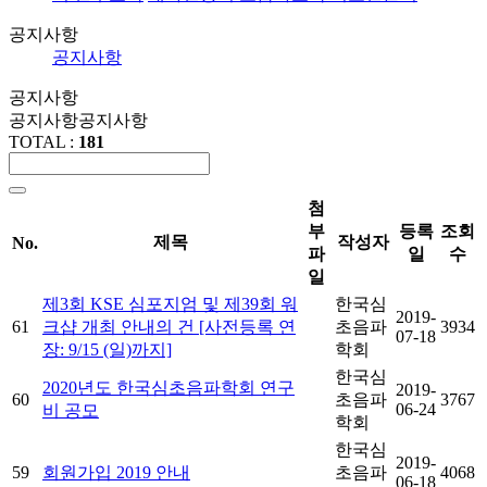
공지사항
공지사항
공지사항
공지사항
공지사항
TOTAL :
181
첨
부
등록
조회
제목
작성자
No.
파
일
수
일
제3회 KSE 심포지엄 및 제39회 워
한국심
2019-
61
크샵 개최 안내의 건 [사전등록 연
초음파
3934
07-18
장: 9/15 (일)까지]
학회
한국심
2020년도 한국심초음파학회 연구
2019-
60
초음파
3767
06-24
비 공모
학회
한국심
2019-
59
회원가입 2019 안내
초음파
4068
06-18