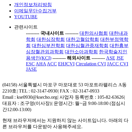
개인정보처리방침
이메일무단수집거부
YOUTUBE
관련사이트
-----
---- 국내사이트 ----
-----
대한의사협회
대한내과
학회
대한심장학회
대한고혈압학회
대한부정맥학
회
대한심부전학회
대한심혈관중재학회
대한흉부
심장혈관외과학회
대안소아과학회
한국학술지인
용색인(KCI)
-----
---- 해외사이트 ----
-----
ASE
JSE
ESC
AHA
ACC
EHJCVI
Circulation CVI
JACC CVI
JASE
(04158) 서울특별시 마포구 마포대로 53 마포트라팰리스 A동
2210호
|
TEL : 02-3147-0930
|
FAX : 02-3147-0933
Email : kse0930@ksecho.org
|
사업자 등록번호 : 105-82-63626
|
대표자 : 조구영(이사장)
|
운영시간: 월~금 9:00-18:00 (점심시
간12:00-13:00)
현재 브라우저에서는 지원하지 않는 사이트입니다. 아래의 다
른 브라우저를 다운받아 사용해주세요.