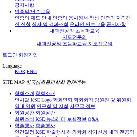
공지사항
인증의/연수교육
인증의 제도 안내
인증의 응시원서 작성
인증의 자격갱
신 신청
심사 및 결과조회
온라인 연수교육
공지사항
내과전공의 초음파교육
지도전문의
내과전공의 초음파교육 지도전문의
로그인
회원가입
Language
KOR
ENG
SITE MAP
한국심초음파학회 전체메뉴
학회소개
학회소개
인사말
KSE Logo
학회연혁
학회회칙
임원진 및 위원회
역대 임원
연구회 및 지회
사무국 정보
회원공간
회원공간
회원소식
KSE 뉴스레터
보험정보
Q&A
학술행사
학술행사
연간일정
KSE 학술행사
해외학회 참가신청
내과 전공의