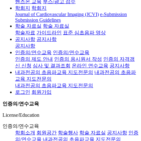
핸즈온 교육
부스/광고 접수
학회지
학회지
Journal of Cardiovascular Imaging (JCVI)
e-Submission
Submission Guidelines
학술 자료실
학술 자료실
학술자료
가이드라인
표준 심초음파 영상
공지사항
공지사항
공지사항
인증의/연수교육
인증의/연수교육
인증의 제도 안내
인증의 응시원서 작성
인증의 자격갱
신 신청
심사 및 결과조회
온라인 연수교육
공지사항
내과전공의 초음파교육 지도전문의
내과전공의 초음파
교육 지도전문의
내과전공의 초음파교육 지도전문의
로그인
회원가입
인증의/연수교육
License/Education
인증의/연수교육
학회소개
회원공간
학술행사
학술 자료실
공지사항
인증
의/연수교육
내과전공의 초음파교육 지도전문의