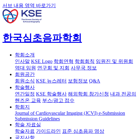
서브 내용 영역 바로가기
한국심초음파학회
학회소개
인사말
KSE Logo
학회연혁
학회회칙
임원진 및 위원회
역대 임원
연구회 및 지회
사무국 정보
회원공간
회원소식
KSE 뉴스레터
보험정보
Q&A
학술행사
연간일정
KSE 학술행사
해외학회 참가신청
내과 전공의
핸즈온 교육
부스/광고 접수
학회지
Journal of Cardiovascular Imaging (JCVI)
e-Submission
Submission Guidelines
학술 자료실
학술자료
가이드라인
표준 심초음파 영상
공지사항