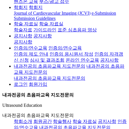
핸즈온 교육
부스/광고 접수
학회지
학회지
Journal of Cardiovascular Imaging (JCVI)
e-Submission
Submission Guidelines
학술 자료실
학술 자료실
학술자료
가이드라인
표준 심초음파 영상
공지사항
공지사항
공지사항
인증의/연수교육
인증의/연수교육
인증의 제도 안내
인증의 응시원서 작성
인증의 자격갱
신 신청
심사 및 결과조회
온라인 연수교육
공지사항
내과전공의 초음파교육 지도전문의
내과전공의 초음파
교육 지도전문의
내과전공의 초음파교육 지도전문의
로그인
회원가입
내과전공의 초음파교육 지도전문의
Ultrasound Education
내과전공의 초음파교육 지도전문의
학회소개
회원공간
학술행사
학술 자료실
공지사항
인증
의/연수교육
내과전공의 초음파교육 지도전문의