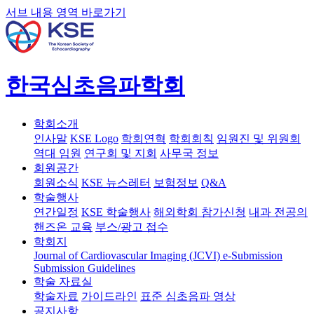
서브 내용 영역 바로가기
한국심초음파학회
학회소개
인사말
KSE Logo
학회연혁
학회회칙
임원진 및 위원회
역대 임원
연구회 및 지회
사무국 정보
회원공간
회원소식
KSE 뉴스레터
보험정보
Q&A
학술행사
연간일정
KSE 학술행사
해외학회 참가신청
내과 전공의
핸즈온 교육
부스/광고 접수
학회지
Journal of Cardiovascular Imaging (JCVI)
e-Submission
Submission Guidelines
학술 자료실
학술자료
가이드라인
표준 심초음파 영상
공지사항