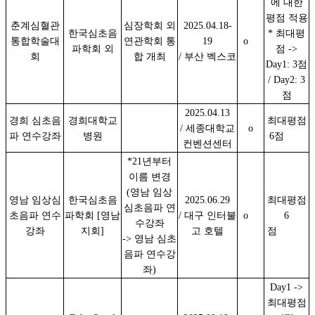
에 대한
평점 적용
춘계심혈관
심장학회 외
2025.04.18-
한국심초음
* 최대평
통합학술대
연관학회 통
19
o
파학회 외
점 ->
회
합 개최
/ 부산 벡스코
Day1: 3점
/ Day2: 3
점
2025.04.13
경희 심초음
경희대학교
최대평점
/ 세종대학교
o
파 연수강좌
병원
6점
컨벤션센터
*21년부터
이름 변경
(영남 임상
영남 임상심
한국심초음
2025.06.29
최대평점
심초음파 연
초음파 연수
파학회 [영남
/ 대구 인터불
o
6
수강좌
강좌
지회]
고 호텔
점
-> 영남 심초
음파 연수강
좌)
Day1 ->
최대평점