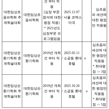
건 부터 적
용
심초음
대한임상초
[심장 부문
2025.12.07
대한임상초
파 세션에
음파학회 추
참석에 대한
/ 서울 코엑스
음파학회
대한 평점
계학술대회
평점 적용]
마곡
만 적용됨
* 2021년도
심장부문 프
로그램없음
심초음파
세션에 대
대한임상순
2019년 개최
2025.05.11
대한임상순
한 평점만
환기학회 춘
건 부터 적
/ 소공동 롯데
o
환기학회
적용됨
계학술대회
용
호텔
* 최대평
점 -> 3점
심초음파
세션에 대
대한임상순
2019년 개최
2025.10.26
대한임상순
한 평점만
환기학회 추
건 부터 적
/ 소공동 롯데
o
환기학회
적용됨
계학술대회
용
호텔
* 최대평
점 -> 5점