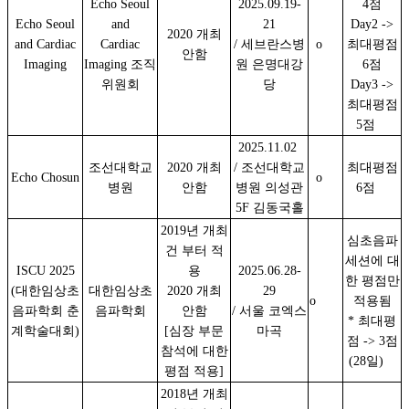
Echo Seoul
2025.09.19-
4점
Echo Seoul
and
21
Day2 ->
2020 개최
and Cardiac
Cardiac
/ 세브란스병
o
최대평점
안함
Imaging
Imaging 조직
원 은명대강
6점
위원회
당
Day3 ->
최대평점
5점
2025.11.02
조선대학교
2020 개최
/ 조선대학교
최대평점
Echo Chosun
o
병원
안함
병원 의성관
6점
5F 김동국홀
2019년 개최
심초음파
건 부터 적
세션에 대
ISCU 2025
용
2025.06.28-
한 평점만
(대한임상초
대한임상초
2020 개최
29
o
적용됨
음파학회 춘
음파학회
안함
/ 서울 코엑스
* 최대평
계학술대회)
[심장 부문
마곡
점 -> 3점
참석에 대한
(28일)
평점 적용]
2018년 개최