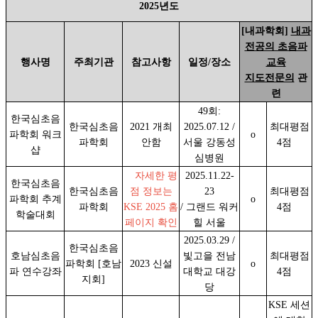
2025년도
[내과학회]
내과
전공의 초음파
행사명
주최기관
참고사항
일정/장소
교육
지도전문의
관
련
49회:
한국심초음
한국심초음
2021 개최
2025.07.12 /
최대평점
파학회 워크
o
파학회
안함
서울 강동성
4점
샵
심병원
자세한 평
2025.11.22-
한국심초음
한국심초음
점 정보는
23
최대평점
파학회 추계
o
파학회
KSE 2025 홈
/ 그랜드 워커
4점
학술대회
페이지 확인
힐 서울
2025.03.29 /
한국심초음
호남심초음
빛고을 전남
최대평점
파학회 [호남
2023 신설
o
파 연수강좌
대학교 대강
4점
지회]
당
KSE 세션