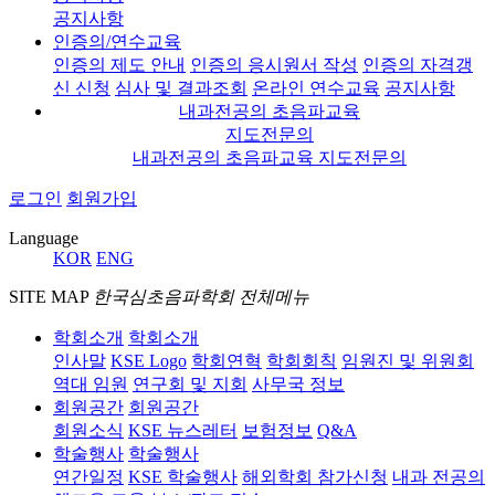
공지사항
인증의/연수교육
인증의 제도 안내
인증의 응시원서 작성
인증의 자격갱
신 신청
심사 및 결과조회
온라인 연수교육
공지사항
내과전공의 초음파교육
지도전문의
내과전공의 초음파교육 지도전문의
로그인
회원가입
Language
KOR
ENG
SITE MAP
한국심초음파학회 전체메뉴
학회소개
학회소개
인사말
KSE Logo
학회연혁
학회회칙
임원진 및 위원회
역대 임원
연구회 및 지회
사무국 정보
회원공간
회원공간
회원소식
KSE 뉴스레터
보험정보
Q&A
학술행사
학술행사
연간일정
KSE 학술행사
해외학회 참가신청
내과 전공의