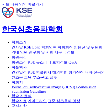
서브 내용 영역 바로가기
한국심초음파학회
학회소개
인사말
KSE Logo
학회연혁
학회회칙
임원진 및 위원회
역대 임원
연구회 및 지회
사무국 정보
회원공간
회원소식
KSE 뉴스레터
보험정보
Q&A
학술행사
연간일정
KSE 학술행사
해외학회 참가신청
내과 전공의
핸즈온 교육
부스/광고 접수
학회지
Journal of Cardiovascular Imaging (JCVI)
e-Submission
Submission Guidelines
학술 자료실
학술자료
가이드라인
표준 심초음파 영상
공지사항