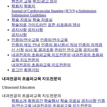
핸즈온 교육
부스/광고 접수
학회지
학회지
Journal of Cardiovascular Imaging (JCVI)
e-Submission
Submission Guidelines
학술 자료실
학술 자료실
학술자료
가이드라인
표준 심초음파 영상
공지사항
공지사항
공지사항
인증의/연수교육
인증의/연수교육
인증의 제도 안내
인증의 응시원서 작성
인증의 자격갱
신 신청
심사 및 결과조회
온라인 연수교육
공지사항
내과전공의 초음파교육 지도전문의
내과전공의 초음파
교육 지도전문의
내과전공의 초음파교육 지도전문의
로그인
회원가입
내과전공의 초음파교육 지도전문의
Ultrasound Education
내과전공의 초음파교육 지도전문의
학회소개
회원공간
학술행사
학술 자료실
공지사항
인증
의/연수교육
내과전공의 초음파교육 지도전문의