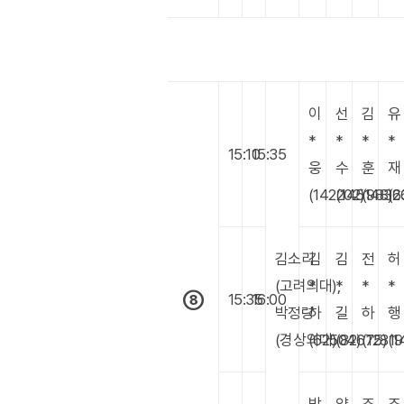
이
선
김
유
*
*
*
*
15:10
15:35
웅
수
훈
재
(142202)
(145148)
(9836
(2
김소리
김
김
전
허
(고려의대),
*
*
*
*
⑧
15:35
16:00
박정랑
하
길
하
행
(경상의대)
(62504)
(82675)
(12819
(1