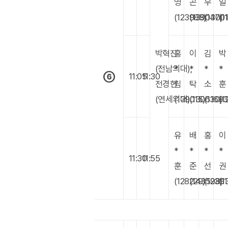
영
곤
우
일
(123988)
(139040)
(13701
(1
박혁진
홍
이
김
박
(전남의대),
*
*
*
*
⑥
11:05
11:30
전경현
림
탁
소
훈
(연세의대)
(139015)
(130630)
(11693
(1
유
배
홍
이
*
*
*
*
11:30
11:55
훈
준
선
권
(128229)
(143598)
(12391
(1