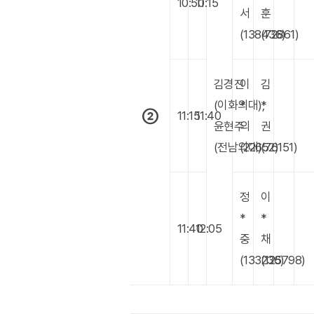
10:50
11:15
서
훈
(138436)
(72861)
김경진
이
김
(이화의대),
*
*
②
11:15
11:40
윤현주
의
권
(전남의대)
(22652)
(76151)
정
이
*
*
11:40
12:05
중
채
(133236)
(125798)