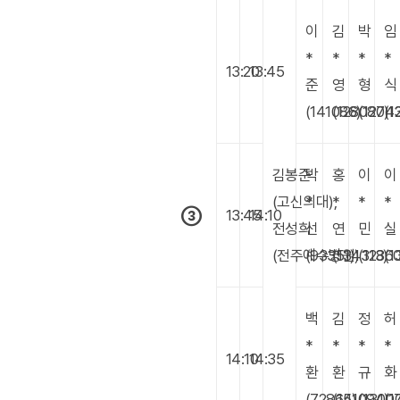
이
김
박
임
*
*
*
*
13:20
13:45
준
영
형
식
(141086)
(128087)
(1204
(1
김봉준
박
홍
이
이
(고신의대),
*
*
*
*
③
13:45
14:10
전성희
선
연
민
실
(전주예수병원)
(93351)
(134313)
(1286
(1
백
김
정
허
*
*
*
*
14:10
14:35
환
환
규
화
(72865)
(141094)
(13007
(1