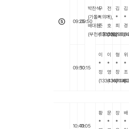
박찬석
우
전
김
김
(가톨릭의대),
*
*
*
*
⑤
09:25
09:50
배대환
준
호
희
경
(부천세종병원)
(130000)
(119299)
(1313
(1
이
이
형
위
*
*
*
*
09:50
10:15
정
영
창
조
(133434)
(136704)
(11062
(1
황
문
장
배
*
*
*
*
10:40
11:05