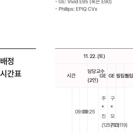
- GE: Vivid E95 (혹은 E90)
- Phillips: EPIQ CVx
11. 22. (토)
배정
담당교수
시간표
시간
GE
GE
필립스
필
(2인)
주
구
*
*
09:00
09:25
진
모
(125710)
(123119)