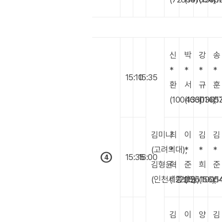
신
박
강
송
*
*
*
*
15:10
15:35
환
서
규
훈
(100463)
(136014)
(1365
(1
김미나
최
이
김
김
(고려의대),
*
*
*
*
④
15:35
16:00
김형윤
혁
준
희
준
(인천세종병원)
(12295)
(135156)
(1005
(1
김
이
양
김