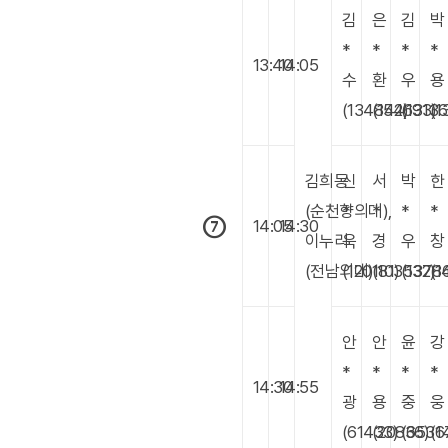
김
은
김
박
*
*
*
*
13:40
14:05
수
환
우
용
(134854)
(142693)
(13136
(1
김희동
신
서
박
한
(순천향의대),
*
*
*
*
⑦
14:05
14:30
이누리
욱
경
우
창
(전남의대)
(120181)
(103532)
(1378
(1
안
안
윤
강
*
*
*
*
14:30
14:55
광
용
중
웅
(61433)
(20836)
(6536
(1