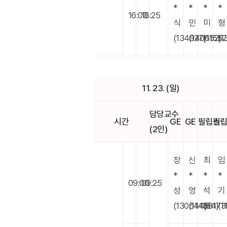
*
*
*
*
16:00
16:25
식
민
미
형
(134927)
(140652)
(11552
(1
11. 23. (일)
담당교수
시간
GE
GE
필립스
필
(2인)
장
신
최
임
*
*
*
*
09:00
09:25
성
영
석
기
(130544)
(114881)
(8473
(1