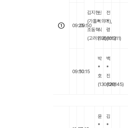
김지현
신
전
(가톨릭의대),
*
*
①
09:25
09:50
조동혁
식
령
(고려의대)
(135805)
(111311)
박
백
*
*
09:50
10:15
호
진
(130820)
(128145)
윤
김
*
*