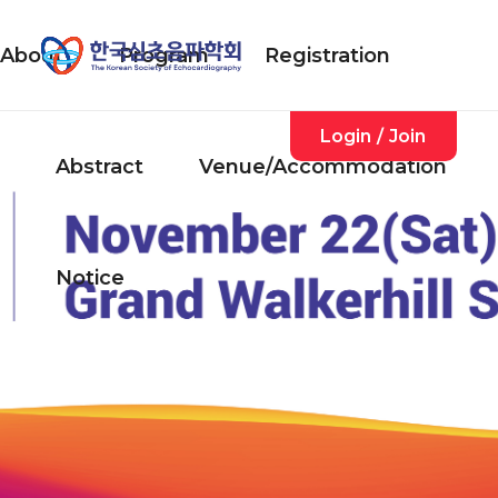
About
Program
Registration
Login
/
Join
Abstract
Venue/Accommodation
Notice