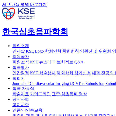
서브 내용 영역 바로가기
한국심초음파학회
학회소개
인사말
KSE Logo
학회연혁
학회회칙
임원진 및 위원회
역
회원공간
회원소식
KSE 뉴스레터
보험정보
Q&A
학술행사
연간일정
KSE 학술행사
해외학회 참가신청
내과 전공의 
학회지
Journal of Cardiovascular Imaging (JCVI)
e-Submission
Submi
학술 자료실
학술자료
가이드라인
표준 심초음파 영상
공지사항
공지사항
인증의/연수교육
인증의 제도 안내
인증의 응시원서 작성
인증의 자격갱신