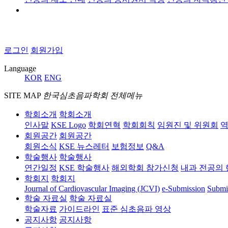
로그인
회원가입
Language
KOR
ENG
SITE MAP
한국심초음파학회 전체메뉴
학회소개
학회소개
인사말
KSE Logo
학회연혁
학회회칙
임원진 및 위원회
역
회원공간
회원공간
회원소식
KSE 뉴스레터
보험정보
Q&A
학술행사
학술행사
연간일정
KSE 학술행사
해외학회 참가신청
내과 전공의 
학회지
학회지
Journal of Cardiovascular Imaging (JCVI)
e-Submission
Submi
학술 자료실
학술 자료실
학술자료
가이드라인
표준 심초음파 영상
공지사항
공지사항