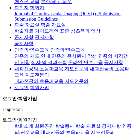
핸즈온 교육
부스/광고 접수
학회지
학회지
Journal of Cardiovascular Imaging (JCVI)
e-Submission
Submission Guidelines
학술 자료실
학술 자료실
학술자료
가이드라인
표준 심초음파 영상
공지사항
공지사항
공지사항
인증의/연수교육
인증의/연수교육
인증의 제도 안내
인증의 응시원서 작성
인증의 자격갱
신 신청
심사 및 결과조회
온라인 연수교육
공지사항
내과전공의 초음파교육 지도전문의
내과전공의 초음파
교육 지도전문의
내과전공의 초음파교육 지도전문의
로그인
회원가입
로그인/회원가입
Login/Join
로그인/회원가입
학회소개
회원공간
학술행사
학술 자료실
공지사항
인증
의/연수교육
내과전공의 초음파교육 지도전문의