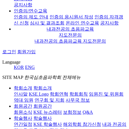
공지사항
인증의/연수교육
인증의 제도 안내
인증의 응시원서 작성
인증의 자격갱
신 신청
심사 및 결과조회
온라인 연수교육
공지사항
내과전공의 초음파교육
지도전문의
내과전공의 초음파교육 지도전문의
로그인
회원가입
Language
KOR
ENG
SITE MAP
한국심초음파학회 전체메뉴
학회소개
학회소개
인사말
KSE Logo
학회연혁
학회회칙
임원진 및 위원회
역대 임원
연구회 및 지회
사무국 정보
회원공간
회원공간
회원소식
KSE 뉴스레터
보험정보
Q&A
학술행사
학술행사
연간일정
KSE 학술행사
해외학회 참가신청
내과 전공의