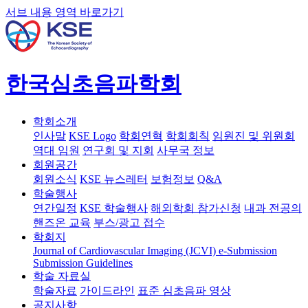
서브 내용 영역 바로가기
한국심초음파학회
학회소개
인사말
KSE Logo
학회연혁
학회회칙
임원진 및 위원회
역대 임원
연구회 및 지회
사무국 정보
회원공간
회원소식
KSE 뉴스레터
보험정보
Q&A
학술행사
연간일정
KSE 학술행사
해외학회 참가신청
내과 전공의
핸즈온 교육
부스/광고 접수
학회지
Journal of Cardiovascular Imaging (JCVI)
e-Submission
Submission Guidelines
학술 자료실
학술자료
가이드라인
표준 심초음파 영상
공지사항