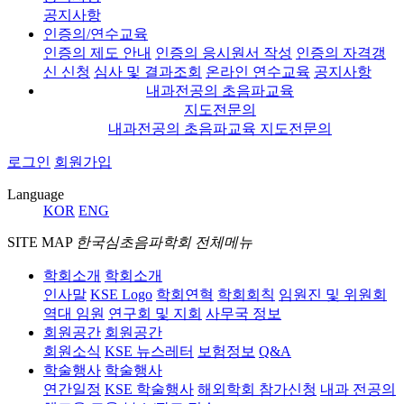
공지사항
인증의/연수교육
인증의 제도 안내
인증의 응시원서 작성
인증의 자격갱
신 신청
심사 및 결과조회
온라인 연수교육
공지사항
내과전공의 초음파교육
지도전문의
내과전공의 초음파교육 지도전문의
로그인
회원가입
Language
KOR
ENG
SITE MAP
한국심초음파학회 전체메뉴
학회소개
학회소개
인사말
KSE Logo
학회연혁
학회회칙
임원진 및 위원회
역대 임원
연구회 및 지회
사무국 정보
회원공간
회원공간
회원소식
KSE 뉴스레터
보험정보
Q&A
학술행사
학술행사
연간일정
KSE 학술행사
해외학회 참가신청
내과 전공의