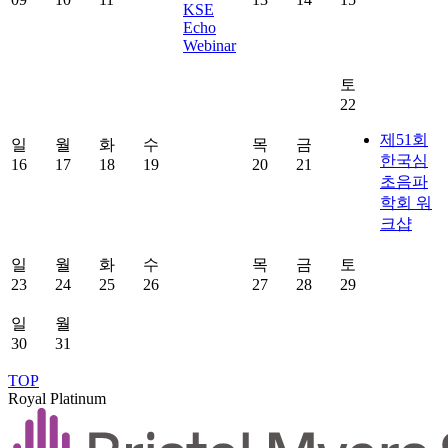
KSE
Echo
Webinar
토
22
제51회
일
월
화
수
목
금
한국심
16
17
18
19
20
21
초음파
학회 워
크샵
일
월
화
수
목
금
토
23
24
25
26
27
28
29
일
월
30
31
TOP
Royal Platinum