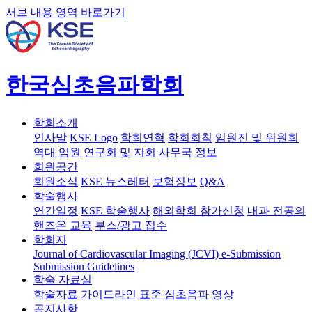
서브 내용 영역 바로가기
한국심초음파학회
학회소개
인사말
KSE Logo
학회연혁
학회회칙
임원진 및 위원회
역대 임원
연구회 및 지회
사무국 정보
회원공간
회원소식
KSE 뉴스레터
보험정보
Q&A
학술행사
연간일정
KSE 학술행사
해외학회 참가신청
내과 전공의
핸즈온 교육
부스/광고 접수
학회지
Journal of Cardiovascular Imaging (JCVI)
e-Submission
Submission Guidelines
학술 자료실
학술자료
가이드라인
표준 심초음파 영상
공지사항