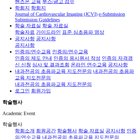
핸즈온 교육
부스/광고 접수
학회지
학회지
Journal of Cardiovascular Imaging (JCVI)
e-Submission
Submission Guidelines
학술 자료실
학술 자료실
학술자료
가이드라인
표준 심초음파 영상
공지사항
공지사항
공지사항
인증의/연수교육
인증의/연수교육
인증의 제도 안내
인증의 응시원서 작성
인증의 자격갱
신 신청
심사 및 결과조회
온라인 연수교육
공지사항
내과전공의 초음파교육 지도전문의
내과전공의 초음파
교육 지도전문의
내과전공의 초음파교육 지도전문의
로그인
회원가입
학술행사
Academic Event
학술행사
학회소개
회원공간
학술행사
학술 자료실
공지사항
인증
의/연수교육
내과전공의 초음파교육 지도전문의