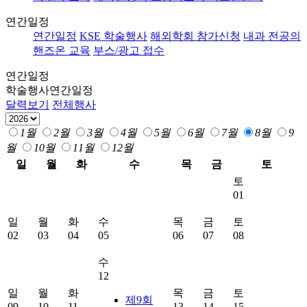
연간일정
연간일정
KSE 학술행사
해외학회 참가신청
내과 전공의
핸즈온 교육
부스/광고 접수
연간일정
학술행사
연간일정
달력보기
전체행사
1월
2월
3월
4월
5월
6월
7월
8월
9
월
10월
11월
12월
일
월
화
수
목
금
토
토
01
일
월
화
수
목
금
토
02
03
04
05
06
07
08
수
12
일
월
화
목
금
토
제9회
09
10
11
13
14
15