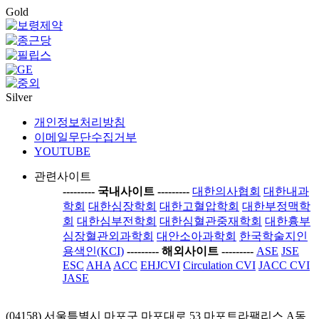
Gold
Silver
개인정보처리방침
이메일무단수집거부
YOUTUBE
관련사이트
-----
---- 국내사이트 ----
-----
대한의사협회
대한내과
학회
대한심장학회
대한고혈압학회
대한부정맥학
회
대한심부전학회
대한심혈관중재학회
대한흉부
심장혈관외과학회
대안소아과학회
한국학술지인
용색인(KCI)
-----
---- 해외사이트 ----
-----
ASE
JSE
ESC
AHA
ACC
EHJCVI
Circulation CVI
JACC CVI
JASE
(04158) 서울특별시 마포구 마포대로 53 마포트라팰리스 A동