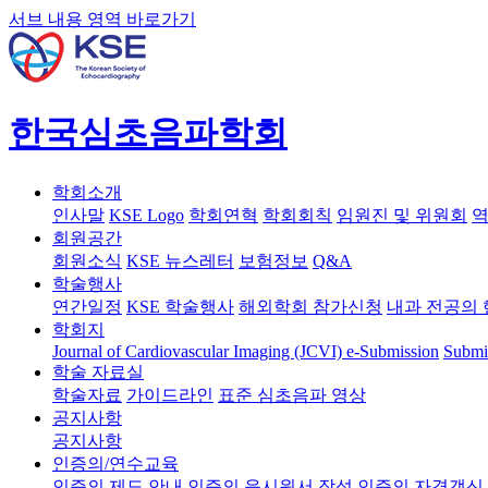
서브 내용 영역 바로가기
한국심초음파학회
학회소개
인사말
KSE Logo
학회연혁
학회회칙
임원진 및 위원회
역
회원공간
회원소식
KSE 뉴스레터
보험정보
Q&A
학술행사
연간일정
KSE 학술행사
해외학회 참가신청
내과 전공의 
학회지
Journal of Cardiovascular Imaging (JCVI)
e-Submission
Submi
학술 자료실
학술자료
가이드라인
표준 심초음파 영상
공지사항
공지사항
인증의/연수교육
인증의 제도 안내
인증의 응시원서 작성
인증의 자격갱신