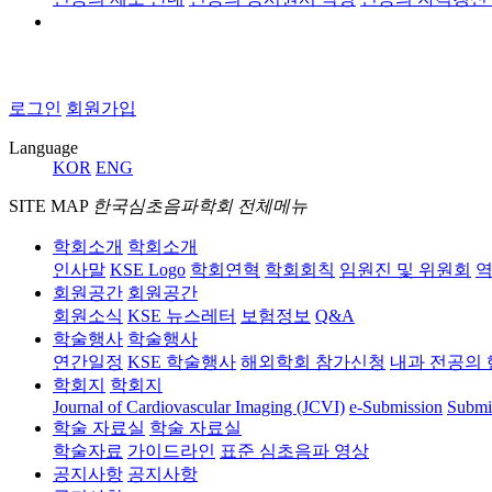
로그인
회원가입
Language
KOR
ENG
SITE MAP
한국심초음파학회 전체메뉴
학회소개
학회소개
인사말
KSE Logo
학회연혁
학회회칙
임원진 및 위원회
역
회원공간
회원공간
회원소식
KSE 뉴스레터
보험정보
Q&A
학술행사
학술행사
연간일정
KSE 학술행사
해외학회 참가신청
내과 전공의 
학회지
학회지
Journal of Cardiovascular Imaging (JCVI)
e-Submission
Submi
학술 자료실
학술 자료실
학술자료
가이드라인
표준 심초음파 영상
공지사항
공지사항