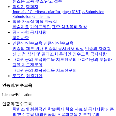
핸즈온 교육
부스/광고 접수
학회지
학회지
Journal of Cardiovascular Imaging (JCVI)
e-Submission
Submission Guidelines
학술 자료실
학술 자료실
학술자료
가이드라인
표준 심초음파 영상
공지사항
공지사항
공지사항
인증의/연수교육
인증의/연수교육
인증의 제도 안내
인증의 응시원서 작성
인증의 자격갱
신 신청
심사 및 결과조회
온라인 연수교육
공지사항
내과전공의 초음파교육 지도전문의
내과전공의 초음파
교육 지도전문의
내과전공의 초음파교육 지도전문의
로그인
회원가입
인증의/연수교육
License/Education
인증의/연수교육
학회소개
회원공간
학술행사
학술 자료실
공지사항
인증
의/연수교육
내과전공의 초음파교육 지도전문의