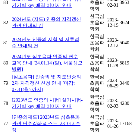
83
초음파
3953
02-01
기기별 key 배열 이미지 안내
학회
한국심
2024년도 (지도) 인증의 자격갱신
2023-
82
초음파
3624
12-15
관련 안내의 건
학회
한국심
2024년도 인증의 시험 및 서류접
2023-
81
초음파
5040
12-12
수 안내의 건
학회
2024년도 심초음파 인증의 연수
한국심
2023-
80
교육 안내 [24.01.14 (일), 서울성모
초음파
5819
11-28
병원]
학회
[심초음파] 인증의 및 지도인증의
한국심
2023-
79
2차 자격갱신 신청 안내 [마감:
초음파
3440
06-29
07.31(월) 까지]
학회
한국심
[2023년도 인증의 시험] 실기시험-
2023-
78
초음파
4280
02-03
기기별 key 배열 이미지 안내
학회
[인증의제도] 2023년도 심초음파
한국심
2023-
77
관련 연수강좌 리스트_231013 수
초음파
17168
01-26
정
학회