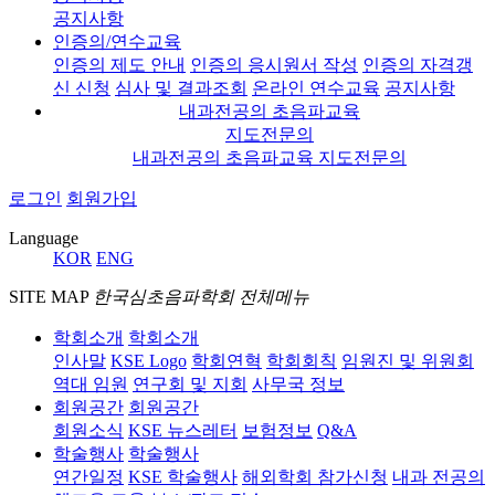
공지사항
인증의/연수교육
인증의 제도 안내
인증의 응시원서 작성
인증의 자격갱
신 신청
심사 및 결과조회
온라인 연수교육
공지사항
내과전공의 초음파교육
지도전문의
내과전공의 초음파교육 지도전문의
로그인
회원가입
Language
KOR
ENG
SITE MAP
한국심초음파학회 전체메뉴
학회소개
학회소개
인사말
KSE Logo
학회연혁
학회회칙
임원진 및 위원회
역대 임원
연구회 및 지회
사무국 정보
회원공간
회원공간
회원소식
KSE 뉴스레터
보험정보
Q&A
학술행사
학술행사
연간일정
KSE 학술행사
해외학회 참가신청
내과 전공의