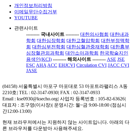
개인정보처리방침
이메일무단수집거부
YOUTUBE
관련사이트
-----
---- 국내사이트 ----
-----
대한의사협회
대한내과
학회
대한심장학회
대한고혈압학회
대한부정맥학
회
대한심부전학회
대한심혈관중재학회
대한흉부
심장혈관외과학회
대안소아과학회
한국학술지인
용색인(KCI)
-----
---- 해외사이트 ----
-----
ASE
JSE
ESC
AHA
ACC
EHJCVI
Circulation CVI
JACC CVI
JASE
(04158) 서울특별시 마포구 마포대로 53 마포트라팰리스 A동
2210호
|
TEL : 02-3147-0930
|
FAX : 02-3147-0933
Email : kse0930@ksecho.org
|
사업자 등록번호 : 105-82-63626
|
대표자 : 조구영(이사장)
|
운영시간: 월~금 9:00-18:00 (점심시
간12:00-13:00)
현재 브라우저에서는 지원하지 않는 사이트입니다. 아래의 다
른 브라우저를 다운받아 사용해주세요.