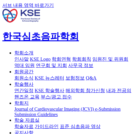
서브 내용 영역 바로가기
한국심초음파학회
학회소개
인사말
KSE Logo
학회연혁
학회회칙
임원진 및 위원회
역대 임원
연구회 및 지회
사무국 정보
회원공간
회원소식
KSE 뉴스레터
보험정보
Q&A
학술행사
연간일정
KSE 학술행사
해외학회 참가신청
내과 전공의
핸즈온 교육
부스/광고 접수
학회지
Journal of Cardiovascular Imaging (JCVI)
e-Submission
Submission Guidelines
학술 자료실
학술자료
가이드라인
표준 심초음파 영상
공지사항