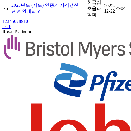
한국심
2023년도 (지도) 인증의 자격갱신
2022-
76
초음파
4904
12-22
관련 안내의 건
학회
1
2
3
4
5
6
7
8
9
10
TOP
Royal Platinum