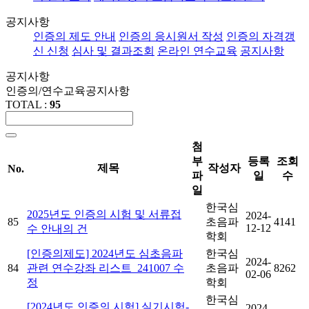
공지사항
인증의 제도 안내
인증의 응시원서 작성
인증의 자격갱
신 신청
심사 및 결과조회
온라인 연수교육
공지사항
공지사항
인증의/연수교육
공지사항
TOTAL :
95
첨
부
등록
조회
제목
작성자
No.
파
일
수
일
한국심
2025년도 인증의 시험 및 서류접
2024-
85
초음파
4141
12-12
수 안내의 건
학회
[인증의제도] 2024년도 심초음파
한국심
2024-
84
관련 연수강좌 리스트_241007 수
초음파
8262
02-06
정
학회
한국심
[2024년도 인증의 시험] 실기시험-
2024-