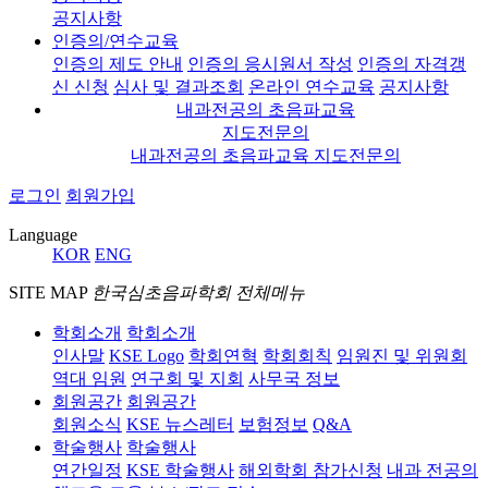
공지사항
인증의/연수교육
인증의 제도 안내
인증의 응시원서 작성
인증의 자격갱
신 신청
심사 및 결과조회
온라인 연수교육
공지사항
내과전공의 초음파교육
지도전문의
내과전공의 초음파교육 지도전문의
로그인
회원가입
Language
KOR
ENG
SITE MAP
한국심초음파학회 전체메뉴
학회소개
학회소개
인사말
KSE Logo
학회연혁
학회회칙
임원진 및 위원회
역대 임원
연구회 및 지회
사무국 정보
회원공간
회원공간
회원소식
KSE 뉴스레터
보험정보
Q&A
학술행사
학술행사
연간일정
KSE 학술행사
해외학회 참가신청
내과 전공의