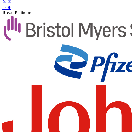
목록
TOP
Royal Platinum