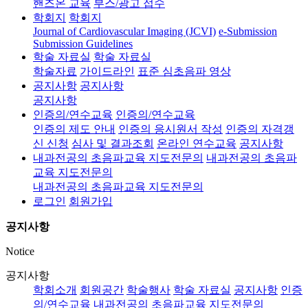
핸즈온 교육
부스/광고 접수
학회지
학회지
Journal of Cardiovascular Imaging (JCVI)
e-Submission
Submission Guidelines
학술 자료실
학술 자료실
학술자료
가이드라인
표준 심초음파 영상
공지사항
공지사항
공지사항
인증의/연수교육
인증의/연수교육
인증의 제도 안내
인증의 응시원서 작성
인증의 자격갱
신 신청
심사 및 결과조회
온라인 연수교육
공지사항
내과전공의 초음파교육 지도전문의
내과전공의 초음파
교육 지도전문의
내과전공의 초음파교육 지도전문의
로그인
회원가입
공지사항
Notice
공지사항
학회소개
회원공간
학술행사
학술 자료실
공지사항
인증
의/연수교육
내과전공의 초음파교육 지도전문의