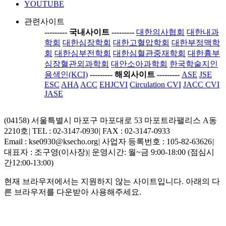
YOUTUBE
관련사이트
-----
---- 국내사이트 ----
-----
대한의사협회
대한내과
학회
대한심장학회
대한고혈압학회
대한부정맥학
회
대한심부전학회
대한심혈관중재학회
대한흉부
심장혈관외과학회
대안소아과학회
한국학술지인
용색인(KCI)
-----
---- 해외사이트 ----
-----
ASE
JSE
ESC
AHA
ACC
EHJCVI
Circulation CVI
JACC CVI
JASE
(04158) 서울특별시 마포구 마포대로 53 마포트라팰리스 A동
2210호
|
TEL : 02-3147-0930
|
FAX : 02-3147-0933
Email : kse0930@ksecho.org
|
사업자 등록번호 : 105-82-63626
|
대표자 : 조구영(이사장)
|
운영시간: 월~금 9:00-18:00 (점심시
간12:00-13:00)
현재 브라우저에서는 지원하지 않는 사이트입니다. 아래의 다
른 브라우저를 다운받아 사용해주세요.