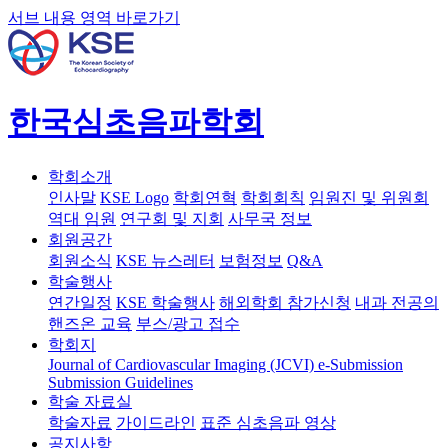
서브 내용 영역 바로가기
한국심초음파학회
학회소개
인사말
KSE Logo
학회연혁
학회회칙
임원진 및 위원회
역대 임원
연구회 및 지회
사무국 정보
회원공간
회원소식
KSE 뉴스레터
보험정보
Q&A
학술행사
연간일정
KSE 학술행사
해외학회 참가신청
내과 전공의
핸즈온 교육
부스/광고 접수
학회지
Journal of Cardiovascular Imaging (JCVI)
e-Submission
Submission Guidelines
학술 자료실
학술자료
가이드라인
표준 심초음파 영상
공지사항