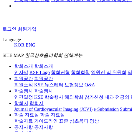
로그인
회원가입
Language
KOR
ENG
SITE MAP
한국심초음파학회 전체메뉴
학회소개
학회소개
인사말
KSE Logo
학회연혁
학회회칙
임원진 및 위원회
역
회원공간
회원공간
회원소식
KSE 뉴스레터
보험정보
Q&A
학술행사
학술행사
연간일정
KSE 학술행사
해외학회 참가신청
내과 전공의 
학회지
학회지
Journal of Cardiovascular Imaging (JCVI)
e-Submission
Submi
학술 자료실
학술 자료실
학술자료
가이드라인
표준 심초음파 영상
공지사항
공지사항