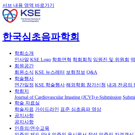
서브 내용 영역 바로가기
한국심초음파학회
학회소개
인사말
KSE Logo
학회연혁
학회회칙
임원진 및 위원회
역
회원공간
회원소식
KSE 뉴스레터
보험정보
Q&A
학술행사
연간일정
KSE 학술행사
해외학회 참가신청
내과 전공의 
학회지
Journal of Cardiovascular Imaging (JCVI)
e-Submission
Submi
학술 자료실
학술자료
가이드라인
표준 심초음파 영상
공지사항
공지사항
인증의/연수교육
인증의 제도 안내
인증의 응시원서 작성
인증의 자격갱신