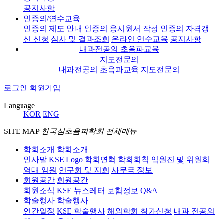
공지사항
인증의/연수교육
인증의 제도 안내
인증의 응시원서 작성
인증의 자격갱
신 신청
심사 및 결과조회
온라인 연수교육
공지사항
내과전공의 초음파교육
지도전문의
내과전공의 초음파교육 지도전문의
로그인
회원가입
Language
KOR
ENG
SITE MAP
한국심초음파학회 전체메뉴
학회소개
학회소개
인사말
KSE Logo
학회연혁
학회회칙
임원진 및 위원회
역대 임원
연구회 및 지회
사무국 정보
회원공간
회원공간
회원소식
KSE 뉴스레터
보험정보
Q&A
학술행사
학술행사
연간일정
KSE 학술행사
해외학회 참가신청
내과 전공의