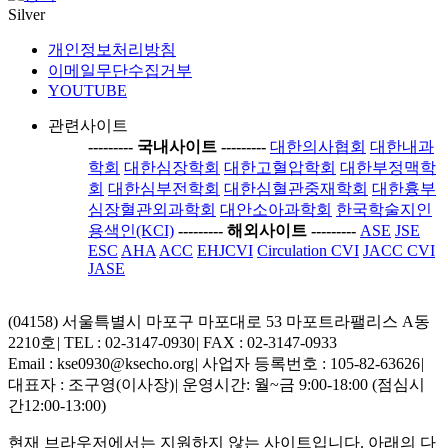
Silver
개인정보처리방침
이메일무단수집거부
YOUTUBE
관련사이트
-----
---- 국내사이트 ----
-----
대한의사협회
대한내과
학회
대한심장학회
대한고혈압학회
대한부정맥학
회
대한심부전학회
대한심혈관중재학회
대한흉부
심장혈관외과학회
대안소아과학회
한국학술지인
용색인(KCI)
-----
---- 해외사이트 ----
-----
ASE
JSE
ESC
AHA
ACC
EHJCVI
Circulation CVI
JACC CVI
JASE
(04158) 서울특별시 마포구 마포대로 53 마포트라팰리스 A동
2210호
|
TEL : 02-3147-0930
|
FAX : 02-3147-0933
Email : kse0930@ksecho.org
|
사업자 등록번호 : 105-82-63626
|
대표자 : 조구영(이사장)
|
운영시간: 월~금 9:00-18:00 (점심시
간12:00-13:00)
현재 브라우저에서는 지원하지 않는 사이트입니다. 아래의 다