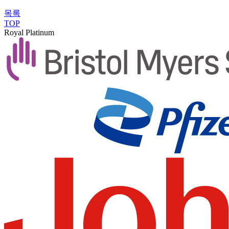
목록
TOP
Royal Platinum