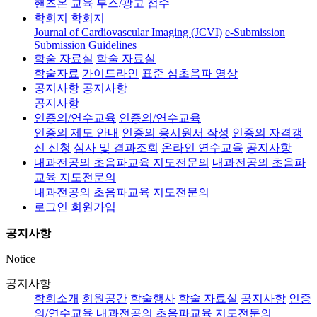
핸즈온 교육
부스/광고 접수
학회지
학회지
Journal of Cardiovascular Imaging (JCVI)
e-Submission
Submission Guidelines
학술 자료실
학술 자료실
학술자료
가이드라인
표준 심초음파 영상
공지사항
공지사항
공지사항
인증의/연수교육
인증의/연수교육
인증의 제도 안내
인증의 응시원서 작성
인증의 자격갱
신 신청
심사 및 결과조회
온라인 연수교육
공지사항
내과전공의 초음파교육 지도전문의
내과전공의 초음파
교육 지도전문의
내과전공의 초음파교육 지도전문의
로그인
회원가입
공지사항
Notice
공지사항
학회소개
회원공간
학술행사
학술 자료실
공지사항
인증
의/연수교육
내과전공의 초음파교육 지도전문의