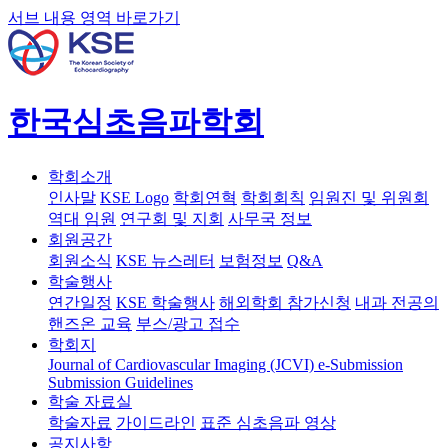
서브 내용 영역 바로가기
한국심초음파학회
학회소개
인사말
KSE Logo
학회연혁
학회회칙
임원진 및 위원회
역대 임원
연구회 및 지회
사무국 정보
회원공간
회원소식
KSE 뉴스레터
보험정보
Q&A
학술행사
연간일정
KSE 학술행사
해외학회 참가신청
내과 전공의
핸즈온 교육
부스/광고 접수
학회지
Journal of Cardiovascular Imaging (JCVI)
e-Submission
Submission Guidelines
학술 자료실
학술자료
가이드라인
표준 심초음파 영상
공지사항