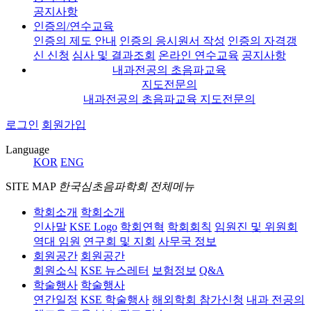
공지사항
인증의/연수교육
인증의 제도 안내
인증의 응시원서 작성
인증의 자격갱
신 신청
심사 및 결과조회
온라인 연수교육
공지사항
내과전공의 초음파교육
지도전문의
내과전공의 초음파교육 지도전문의
로그인
회원가입
Language
KOR
ENG
SITE MAP
한국심초음파학회 전체메뉴
학회소개
학회소개
인사말
KSE Logo
학회연혁
학회회칙
임원진 및 위원회
역대 임원
연구회 및 지회
사무국 정보
회원공간
회원공간
회원소식
KSE 뉴스레터
보험정보
Q&A
학술행사
학술행사
연간일정
KSE 학술행사
해외학회 참가신청
내과 전공의