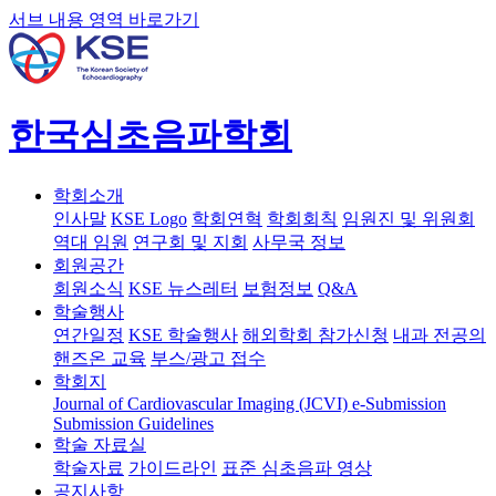
서브 내용 영역 바로가기
한국심초음파학회
학회소개
인사말
KSE Logo
학회연혁
학회회칙
임원진 및 위원회
역대 임원
연구회 및 지회
사무국 정보
회원공간
회원소식
KSE 뉴스레터
보험정보
Q&A
학술행사
연간일정
KSE 학술행사
해외학회 참가신청
내과 전공의
핸즈온 교육
부스/광고 접수
학회지
Journal of Cardiovascular Imaging (JCVI)
e-Submission
Submission Guidelines
학술 자료실
학술자료
가이드라인
표준 심초음파 영상
공지사항