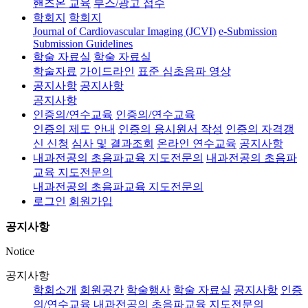
핸즈온 교육
부스/광고 접수
학회지
학회지
Journal of Cardiovascular Imaging (JCVI)
e-Submission
Submission Guidelines
학술 자료실
학술 자료실
학술자료
가이드라인
표준 심초음파 영상
공지사항
공지사항
공지사항
인증의/연수교육
인증의/연수교육
인증의 제도 안내
인증의 응시원서 작성
인증의 자격갱
신 신청
심사 및 결과조회
온라인 연수교육
공지사항
내과전공의 초음파교육 지도전문의
내과전공의 초음파
교육 지도전문의
내과전공의 초음파교육 지도전문의
로그인
회원가입
공지사항
Notice
공지사항
학회소개
회원공간
학술행사
학술 자료실
공지사항
인증
의/연수교육
내과전공의 초음파교육 지도전문의