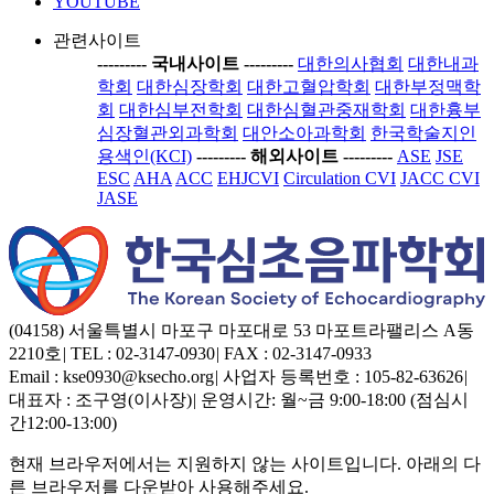
YOUTUBE
관련사이트
-----
---- 국내사이트 ----
-----
대한의사협회
대한내과
학회
대한심장학회
대한고혈압학회
대한부정맥학
회
대한심부전학회
대한심혈관중재학회
대한흉부
심장혈관외과학회
대안소아과학회
한국학술지인
용색인(KCI)
-----
---- 해외사이트 ----
-----
ASE
JSE
ESC
AHA
ACC
EHJCVI
Circulation CVI
JACC CVI
JASE
(04158) 서울특별시 마포구 마포대로 53 마포트라팰리스 A동
2210호
|
TEL : 02-3147-0930
|
FAX : 02-3147-0933
Email : kse0930@ksecho.org
|
사업자 등록번호 : 105-82-63626
|
대표자 : 조구영(이사장)
|
운영시간: 월~금 9:00-18:00 (점심시
간12:00-13:00)
현재 브라우저에서는 지원하지 않는 사이트입니다. 아래의 다
른 브라우저를 다운받아 사용해주세요.