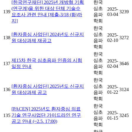
[한국연구재단] 2025년 개방형 기획
한국
(연구계)을 위한 대상 단체 기술수
심초
2025-
139
3239
03-04
요조사 관련 안내 [제출-3/18 (화)까
음파
지]
학회
한국
[환자중심 사업단] 2024년도 신규지
심초
2025-
138
3272
02-10
원 대상과제 재공고
음파
학회
한국
제15차 한국 심초음파 인증의 시험
심초
2025-
137
3646
02-04
일정 안내
음파
학회
한국
[환자중심 사업단] 2025년도 신규지
심초
2025-
136
3124
01-22
원 대상과제 공고
음파
학회
한국
[PACEN] 2025년도 환자중심 의료
심초
2025-
기술 연구사업단 가이드라인 연구
135
3245
01-15
음파
공고 안내 (~2.5. 17:00)
학회
한국