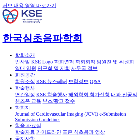
서브 내용 영역 바로가기
한국심초음파학회
학회소개
인사말
KSE Logo
학회연혁
학회회칙
임원진 및 위원회
역대 임원
연구회 및 지회
사무국 정보
회원공간
회원소식
KSE 뉴스레터
보험정보
Q&A
학술행사
연간일정
KSE 학술행사
해외학회 참가신청
내과 전공의
핸즈온 교육
부스/광고 접수
학회지
Journal of Cardiovascular Imaging (JCVI)
e-Submission
Submission Guidelines
학술 자료실
학술자료
가이드라인
표준 심초음파 영상
공지사항