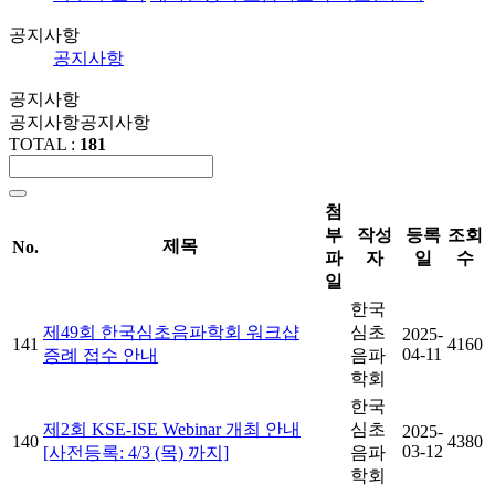
공지사항
공지사항
공지사항
공지사항
공지사항
TOTAL :
181
첨
부
작성
등록
조회
제목
No.
파
자
일
수
일
한국
제49회 한국심초음파학회 워크샵
심초
2025-
141
4160
04-11
증례 접수 안내
음파
학회
한국
제2회 KSE-ISE Webinar 개최 안내
심초
2025-
140
4380
03-12
[사전등록: 4/3 (목) 까지]
음파
학회