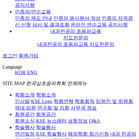
공지사항
인증의/연수교육
인증의 제도 안내
인증의 응시원서 작성
인증의 자격갱
신 신청
심사 및 결과조회
온라인 연수교육
공지사항
내과전공의 초음파교육
지도전문의
내과전공의 초음파교육 지도전문의
로그인
회원가입
Language
KOR
ENG
SITE MAP
한국심초음파학회 전체메뉴
학회소개
학회소개
인사말
KSE Logo
학회연혁
학회회칙
임원진 및 위원회
역대 임원
연구회 및 지회
사무국 정보
회원공간
회원공간
회원소식
KSE 뉴스레터
보험정보
Q&A
학술행사
학술행사
연간일정
KSE 학술행사
해외학회 참가신청
내과 전공의