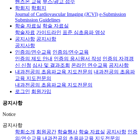
핸즈온 교육
부스/광고 접수
학회지
학회지
Journal of Cardiovascular Imaging (JCVI)
e-Submission
Submission Guidelines
학술 자료실
학술 자료실
학술자료
가이드라인
표준 심초음파 영상
공지사항
공지사항
공지사항
인증의/연수교육
인증의/연수교육
인증의 제도 안내
인증의 응시원서 작성
인증의 자격갱
신 신청
심사 및 결과조회
온라인 연수교육
공지사항
내과전공의 초음파교육 지도전문의
내과전공의 초음파
교육 지도전문의
내과전공의 초음파교육 지도전문의
로그인
회원가입
공지사항
Notice
공지사항
학회소개
회원공간
학술행사
학술 자료실
공지사항
인증
의/연수교육
내과전공의 초음파교육 지도전문의