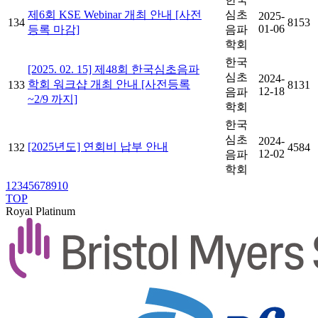
제6회 KSE Webinar 개최 안내 [사전
심초
2025-
134
8153
01-06
등록 마감]
음파
학회
한국
[2025. 02. 15] 제48회 한국심초음파
심초
2024-
학회 워크샵 개최 안내 [사전등록
133
8131
12-18
음파
~2/9 까지]
학회
한국
심초
2024-
[2025년도] 연회비 납부 안내
132
4584
12-02
음파
학회
1
2
3
4
5
6
7
8
9
10
TOP
Royal Platinum