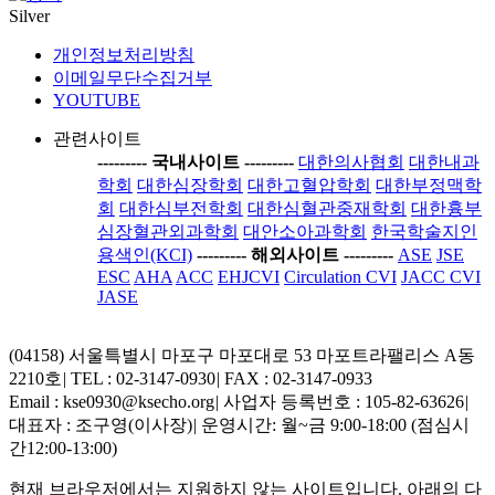
Silver
개인정보처리방침
이메일무단수집거부
YOUTUBE
관련사이트
-----
---- 국내사이트 ----
-----
대한의사협회
대한내과
학회
대한심장학회
대한고혈압학회
대한부정맥학
회
대한심부전학회
대한심혈관중재학회
대한흉부
심장혈관외과학회
대안소아과학회
한국학술지인
용색인(KCI)
-----
---- 해외사이트 ----
-----
ASE
JSE
ESC
AHA
ACC
EHJCVI
Circulation CVI
JACC CVI
JASE
(04158) 서울특별시 마포구 마포대로 53 마포트라팰리스 A동
2210호
|
TEL : 02-3147-0930
|
FAX : 02-3147-0933
Email : kse0930@ksecho.org
|
사업자 등록번호 : 105-82-63626
|
대표자 : 조구영(이사장)
|
운영시간: 월~금 9:00-18:00 (점심시
간12:00-13:00)
현재 브라우저에서는 지원하지 않는 사이트입니다. 아래의 다