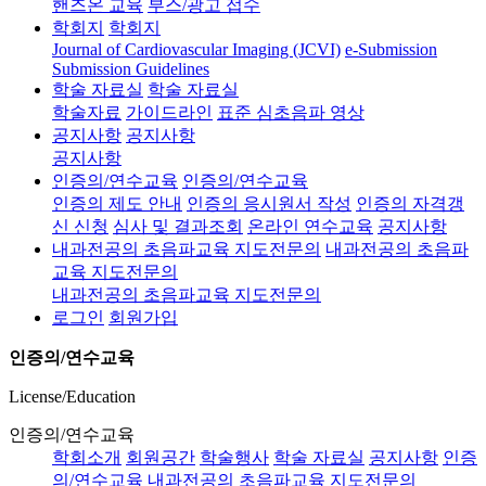
핸즈온 교육
부스/광고 접수
학회지
학회지
Journal of Cardiovascular Imaging (JCVI)
e-Submission
Submission Guidelines
학술 자료실
학술 자료실
학술자료
가이드라인
표준 심초음파 영상
공지사항
공지사항
공지사항
인증의/연수교육
인증의/연수교육
인증의 제도 안내
인증의 응시원서 작성
인증의 자격갱
신 신청
심사 및 결과조회
온라인 연수교육
공지사항
내과전공의 초음파교육 지도전문의
내과전공의 초음파
교육 지도전문의
내과전공의 초음파교육 지도전문의
로그인
회원가입
인증의/연수교육
License/Education
인증의/연수교육
학회소개
회원공간
학술행사
학술 자료실
공지사항
인증
의/연수교육
내과전공의 초음파교육 지도전문의