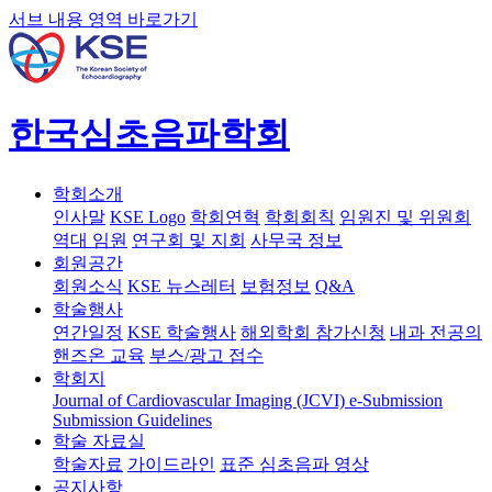
서브 내용 영역 바로가기
한국심초음파학회
학회소개
인사말
KSE Logo
학회연혁
학회회칙
임원진 및 위원회
역대 임원
연구회 및 지회
사무국 정보
회원공간
회원소식
KSE 뉴스레터
보험정보
Q&A
학술행사
연간일정
KSE 학술행사
해외학회 참가신청
내과 전공의
핸즈온 교육
부스/광고 접수
학회지
Journal of Cardiovascular Imaging (JCVI)
e-Submission
Submission Guidelines
학술 자료실
학술자료
가이드라인
표준 심초음파 영상
공지사항