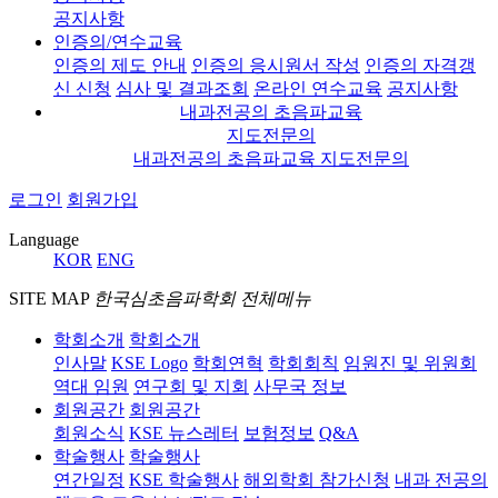
공지사항
인증의/연수교육
인증의 제도 안내
인증의 응시원서 작성
인증의 자격갱
신 신청
심사 및 결과조회
온라인 연수교육
공지사항
내과전공의 초음파교육
지도전문의
내과전공의 초음파교육 지도전문의
로그인
회원가입
Language
KOR
ENG
SITE MAP
한국심초음파학회 전체메뉴
학회소개
학회소개
인사말
KSE Logo
학회연혁
학회회칙
임원진 및 위원회
역대 임원
연구회 및 지회
사무국 정보
회원공간
회원공간
회원소식
KSE 뉴스레터
보험정보
Q&A
학술행사
학술행사
연간일정
KSE 학술행사
해외학회 참가신청
내과 전공의