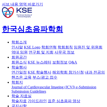
서브 내용 영역 바로가기
한국심초음파학회
학회소개
인사말
KSE Logo
학회연혁
학회회칙
임원진 및 위원회
역대 임원
연구회 및 지회
사무국 정보
회원공간
회원소식
KSE 뉴스레터
보험정보
Q&A
학술행사
연간일정
KSE 학술행사
해외학회 참가신청
내과 전공의
핸즈온 교육
부스/광고 접수
학회지
Journal of Cardiovascular Imaging (JCVI)
e-Submission
Submission Guidelines
학술 자료실
학술자료
가이드라인
표준 심초음파 영상
공지사항