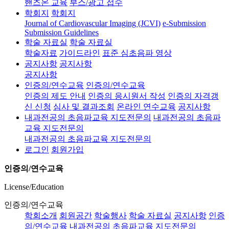
핸즈온 교육
부스/광고 접수
학회지
학회지
Journal of Cardiovascular Imaging (JCVI)
e-Submission
Submission Guidelines
학술 자료실
학술 자료실
학술자료
가이드라인
표준 심초음파 영상
공지사항
공지사항
공지사항
인증의/연수교육
인증의/연수교육
인증의 제도 안내
인증의 응시원서 작성
인증의 자격갱
신 신청
심사 및 결과조회
온라인 연수교육
공지사항
내과전공의 초음파교육 지도전문의
내과전공의 초음파
교육 지도전문의
내과전공의 초음파교육 지도전문의
로그인
회원가입
인증의/연수교육
License/Education
인증의/연수교육
학회소개
회원공간
학술행사
학술 자료실
공지사항
인증
의/연수교육
내과전공의 초음파교육 지도전문의