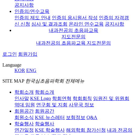
공지사항
인증의/연수교육
인증의 제도 안내
인증의 응시원서 작성
인증의 자격갱
신 신청
심사 및 결과조회
온라인 연수교육
공지사항
내과전공의 초음파교육
지도전문의
내과전공의 초음파교육 지도전문의
로그인
회원가입
Language
KOR
ENG
SITE MAP
한국심초음파학회 전체메뉴
학회소개
학회소개
인사말
KSE Logo
학회연혁
학회회칙
임원진 및 위원회
역대 임원
연구회 및 지회
사무국 정보
회원공간
회원공간
회원소식
KSE 뉴스레터
보험정보
Q&A
학술행사
학술행사
연간일정
KSE 학술행사
해외학회 참가신청
내과 전공의