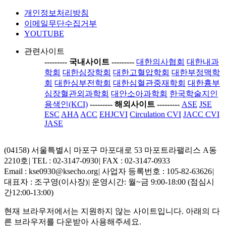
개인정보처리방침
이메일무단수집거부
YOUTUBE
관련사이트
-----
---- 국내사이트 ----
-----
대한의사협회
대한내과
학회
대한심장학회
대한고혈압학회
대한부정맥학
회
대한심부전학회
대한심혈관중재학회
대한흉부
심장혈관외과학회
대안소아과학회
한국학술지인
용색인(KCI)
-----
---- 해외사이트 ----
-----
ASE
JSE
ESC
AHA
ACC
EHJCVI
Circulation CVI
JACC CVI
JASE
(04158) 서울특별시 마포구 마포대로 53 마포트라팰리스 A동
2210호
|
TEL : 02-3147-0930
|
FAX : 02-3147-0933
Email : kse0930@ksecho.org
|
사업자 등록번호 : 105-82-63626
|
대표자 : 조구영(이사장)
|
운영시간: 월~금 9:00-18:00 (점심시
간12:00-13:00)
현재 브라우저에서는 지원하지 않는 사이트입니다. 아래의 다
른 브라우저를 다운받아 사용해주세요.