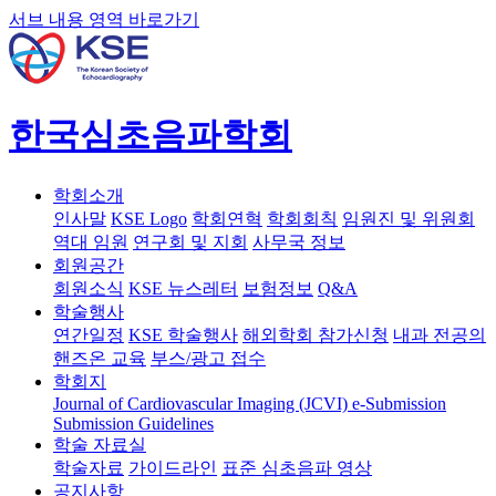
서브 내용 영역 바로가기
한국심초음파학회
학회소개
인사말
KSE Logo
학회연혁
학회회칙
임원진 및 위원회
역대 임원
연구회 및 지회
사무국 정보
회원공간
회원소식
KSE 뉴스레터
보험정보
Q&A
학술행사
연간일정
KSE 학술행사
해외학회 참가신청
내과 전공의
핸즈온 교육
부스/광고 접수
학회지
Journal of Cardiovascular Imaging (JCVI)
e-Submission
Submission Guidelines
학술 자료실
학술자료
가이드라인
표준 심초음파 영상
공지사항