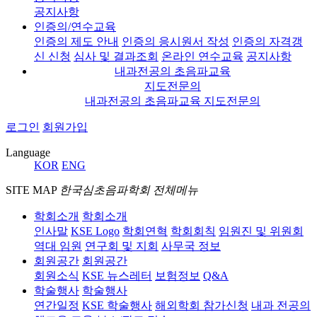
공지사항
인증의/연수교육
인증의 제도 안내
인증의 응시원서 작성
인증의 자격갱
신 신청
심사 및 결과조회
온라인 연수교육
공지사항
내과전공의 초음파교육
지도전문의
내과전공의 초음파교육 지도전문의
로그인
회원가입
Language
KOR
ENG
SITE MAP
한국심초음파학회 전체메뉴
학회소개
학회소개
인사말
KSE Logo
학회연혁
학회회칙
임원진 및 위원회
역대 임원
연구회 및 지회
사무국 정보
회원공간
회원공간
회원소식
KSE 뉴스레터
보험정보
Q&A
학술행사
학술행사
연간일정
KSE 학술행사
해외학회 참가신청
내과 전공의