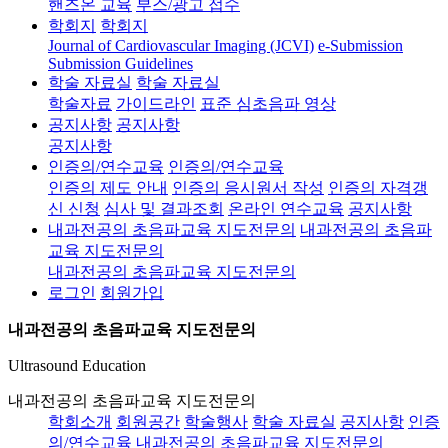
핸즈온 교육
부스/광고 접수
학회지
학회지
Journal of Cardiovascular Imaging (JCVI)
e-Submission
Submission Guidelines
학술 자료실
학술 자료실
학술자료
가이드라인
표준 심초음파 영상
공지사항
공지사항
공지사항
인증의/연수교육
인증의/연수교육
인증의 제도 안내
인증의 응시원서 작성
인증의 자격갱
신 신청
심사 및 결과조회
온라인 연수교육
공지사항
내과전공의 초음파교육 지도전문의
내과전공의 초음파
교육 지도전문의
내과전공의 초음파교육 지도전문의
로그인
회원가입
내과전공의 초음파교육 지도전문의
Ultrasound Education
내과전공의 초음파교육 지도전문의
학회소개
회원공간
학술행사
학술 자료실
공지사항
인증
의/연수교육
내과전공의 초음파교육 지도전문의