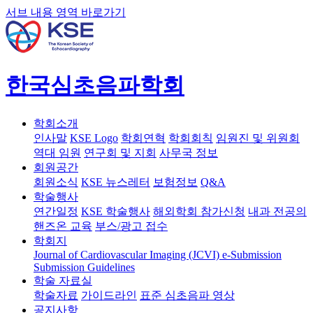
서브 내용 영역 바로가기
한국심초음파학회
학회소개
인사말
KSE Logo
학회연혁
학회회칙
임원진 및 위원회
역대 임원
연구회 및 지회
사무국 정보
회원공간
회원소식
KSE 뉴스레터
보험정보
Q&A
학술행사
연간일정
KSE 학술행사
해외학회 참가신청
내과 전공의
핸즈온 교육
부스/광고 접수
학회지
Journal of Cardiovascular Imaging (JCVI)
e-Submission
Submission Guidelines
학술 자료실
학술자료
가이드라인
표준 심초음파 영상
공지사항