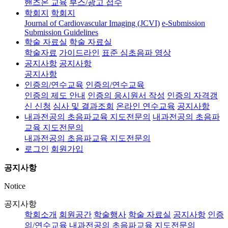
핸즈온 교육
부스/광고 접수
학회지
학회지
Journal of Cardiovascular Imaging (JCVI)
e-Submission
Submission Guidelines
학술 자료실
학술 자료실
학술자료
가이드라인
표준 심초음파 영상
공지사항
공지사항
공지사항
인증의/연수교육
인증의/연수교육
인증의 제도 안내
인증의 응시원서 작성
인증의 자격갱
신 신청
심사 및 결과조회
온라인 연수교육
공지사항
내과전공의 초음파교육 지도전문의
내과전공의 초음파
교육 지도전문의
내과전공의 초음파교육 지도전문의
로그인
회원가입
공지사항
Notice
공지사항
학회소개
회원공간
학술행사
학술 자료실
공지사항
인증
의/연수교육
내과전공의 초음파교육 지도전문의