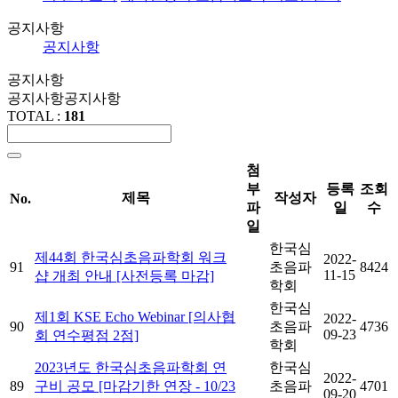
공지사항
공지사항
공지사항
공지사항
공지사항
TOTAL :
181
첨
부
등록
조회
제목
작성자
No.
파
일
수
일
한국심
제44회 한국심초음파학회 워크
2022-
91
초음파
8424
11-15
샵 개최 안내 [사전등록 마감]
학회
한국심
제1회 KSE Echo Webinar [의사협
2022-
90
초음파
4736
09-23
회 연수평점 2점]
학회
2023년도 한국심초음파학회 연
한국심
2022-
89
구비 공모 [마감기한 연장 - 10/23
초음파
4701
09-20