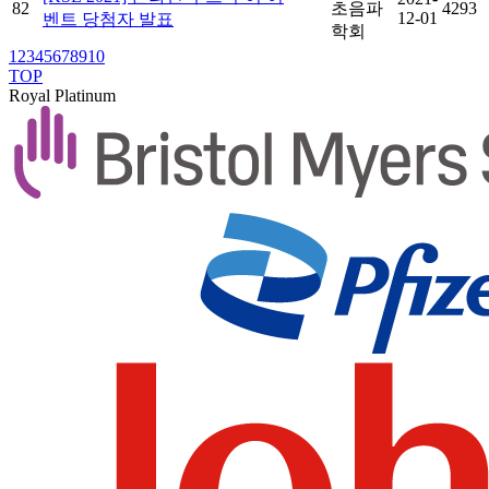
82
초음파
4293
12-01
벤트 당첨자 발표
학회
1
2
3
4
5
6
7
8
9
10
TOP
Royal Platinum