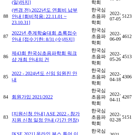
(일)까지]
학회
한국심
(변경 전) 2022년도 연회비 납부
2022-
88
초음파
5123
안내 [회비적용: 22.11.01 ~
07-05
23.10.31]
학회
한국심
2022년 추계학술대회 초록접수
2022-
87
초음파
4612
06-09
안내 [접수기한: 8/31 (수)까지]
학회
한국심
제43회 한국심초음파학회 워크
2022-
86
초음파
4513
05-26
샵 개최 안내의 건
학회
한국심
2022 - 2024년도 신임 임원진 안
2022-
85
초음파
4306
04-18
내
학회
한국심
2022-
84
회원가입 2021/2022
초음파
4207
04-11
학회
한국심
[지원신청 안내] ASE 2022 - 참가
2022-
83
초음파
5151
02-28
지원 신청 일정 안내 (기간 연장)
학회
한국심
[KSE 2021] 온라인 부스 투어 이
2021-