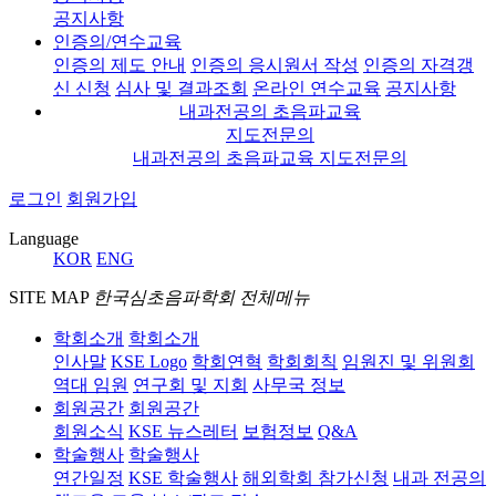
공지사항
인증의/연수교육
인증의 제도 안내
인증의 응시원서 작성
인증의 자격갱
신 신청
심사 및 결과조회
온라인 연수교육
공지사항
내과전공의 초음파교육
지도전문의
내과전공의 초음파교육 지도전문의
로그인
회원가입
Language
KOR
ENG
SITE MAP
한국심초음파학회 전체메뉴
학회소개
학회소개
인사말
KSE Logo
학회연혁
학회회칙
임원진 및 위원회
역대 임원
연구회 및 지회
사무국 정보
회원공간
회원공간
회원소식
KSE 뉴스레터
보험정보
Q&A
학술행사
학술행사
연간일정
KSE 학술행사
해외학회 참가신청
내과 전공의