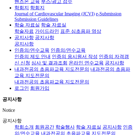
핸즈온 교육
부스/광고 접수
학회지
학회지
Journal of Cardiovascular Imaging (JCVI)
e-Submission
Submission Guidelines
학술 자료실
학술 자료실
학술자료
가이드라인
표준 심초음파 영상
공지사항
공지사항
공지사항
인증의/연수교육
인증의/연수교육
인증의 제도 안내
인증의 응시원서 작성
인증의 자격갱
신 신청
심사 및 결과조회
온라인 연수교육
공지사항
내과전공의 초음파교육 지도전문의
내과전공의 초음파
교육 지도전문의
내과전공의 초음파교육 지도전문의
로그인
회원가입
공지사항
Notice
공지사항
학회소개
회원공간
학술행사
학술 자료실
공지사항
인증
의/연수교육
내과전공의 초음파교육 지도전문의