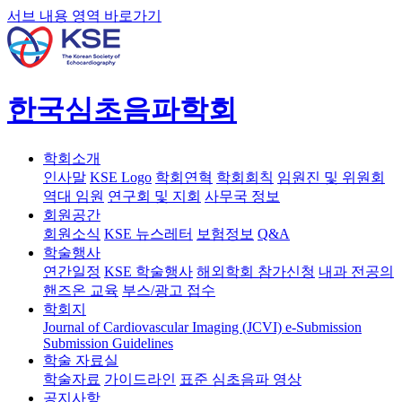
서브 내용 영역 바로가기
한국심초음파학회
학회소개
인사말
KSE Logo
학회연혁
학회회칙
임원진 및 위원회
역대 임원
연구회 및 지회
사무국 정보
회원공간
회원소식
KSE 뉴스레터
보험정보
Q&A
학술행사
연간일정
KSE 학술행사
해외학회 참가신청
내과 전공의
핸즈온 교육
부스/광고 접수
학회지
Journal of Cardiovascular Imaging (JCVI)
e-Submission
Submission Guidelines
학술 자료실
학술자료
가이드라인
표준 심초음파 영상
공지사항