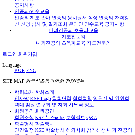
공지사항
인증의/연수교육
인증의 제도 안내
인증의 응시원서 작성
인증의 자격갱
신 신청
심사 및 결과조회
온라인 연수교육
공지사항
내과전공의 초음파교육
지도전문의
내과전공의 초음파교육 지도전문의
로그인
회원가입
Language
KOR
ENG
SITE MAP
한국심초음파학회 전체메뉴
학회소개
학회소개
인사말
KSE Logo
학회연혁
학회회칙
임원진 및 위원회
역대 임원
연구회 및 지회
사무국 정보
회원공간
회원공간
회원소식
KSE 뉴스레터
보험정보
Q&A
학술행사
학술행사
연간일정
KSE 학술행사
해외학회 참가신청
내과 전공의