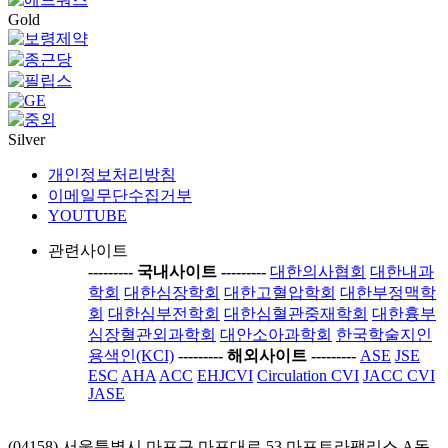
Gold
Silver
개인정보처리방침
이메일무단수집거부
YOUTUBE
관련사이트
-----
---- 국내사이트 ----
-----
대한의사협회
대한내과
학회
대한심장학회
대한고혈압학회
대한부정맥학
회
대한심부전학회
대한심혈관중재학회
대한흉부
심장혈관외과학회
대안소아과학회
한국학술지인
용색인(KCI)
-----
---- 해외사이트 ----
-----
ASE
JSE
ESC
AHA
ACC
EHJCVI
Circulation CVI
JACC CVI
JASE
(04158) 서울특별시 마포구 마포대로 53 마포트라팰리스 A동