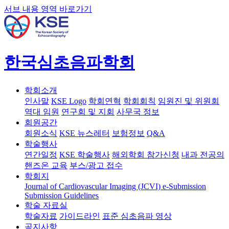
서브 내용 영역 바로가기
한국심초음파학회
학회소개
인사말
KSE Logo
학회연혁
학회회칙
임원진 및 위원회
역대 임원
연구회 및 지회
사무국 정보
회원공간
회원소식
KSE 뉴스레터
보험정보
Q&A
학술행사
연간일정
KSE 학술행사
해외학회 참가신청
내과 전공의
핸즈온 교육
부스/광고 접수
학회지
Journal of Cardiovascular Imaging (JCVI)
e-Submission
Submission Guidelines
학술 자료실
학술자료
가이드라인
표준 심초음파 영상
공지사항