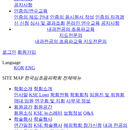
공지사항
인증의/연수교육
인증의 제도 안내
인증의 응시원서 작성
인증의 자격갱
신 신청
심사 및 결과조회
온라인 연수교육
공지사항
내과전공의 초음파교육
지도전문의
내과전공의 초음파교육 지도전문의
로그인
회원가입
Language
KOR
ENG
SITE MAP
한국심초음파학회 전체메뉴
학회소개
학회소개
인사말
KSE Logo
학회연혁
학회회칙
임원진 및 위원회
역대 임원
연구회 및 지회
사무국 정보
회원공간
회원공간
회원소식
KSE 뉴스레터
보험정보
Q&A
학술행사
학술행사
연간일정
KSE 학술행사
해외학회 참가신청
내과 전공의