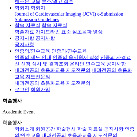
핸즈온 교육
부스/광고 접수
학회지
학회지
Journal of Cardiovascular Imaging (JCVI)
e-Submission
Submission Guidelines
학술 자료실
학술 자료실
학술자료
가이드라인
표준 심초음파 영상
공지사항
공지사항
공지사항
인증의/연수교육
인증의/연수교육
인증의 제도 안내
인증의 응시원서 작성
인증의 자격갱
신 신청
심사 및 결과조회
온라인 연수교육
공지사항
내과전공의 초음파교육 지도전문의
내과전공의 초음파
교육 지도전문의
내과전공의 초음파교육 지도전문의
로그인
회원가입
학술행사
Academic Event
학술행사
학회소개
회원공간
학술행사
학술 자료실
공지사항
인증
의/연수교육
내과전공의 초음파교육 지도전문의