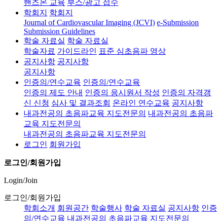
핸즈온 교육
부스/광고 접수
학회지
학회지
Journal of Cardiovascular Imaging (JCVI)
e-Submission
Submission Guidelines
학술 자료실
학술 자료실
학술자료
가이드라인
표준 심초음파 영상
공지사항
공지사항
공지사항
인증의/연수교육
인증의/연수교육
인증의 제도 안내
인증의 응시원서 작성
인증의 자격갱
신 신청
심사 및 결과조회
온라인 연수교육
공지사항
내과전공의 초음파교육 지도전문의
내과전공의 초음파
교육 지도전문의
내과전공의 초음파교육 지도전문의
로그인
회원가입
로그인/회원가입
Login/Join
로그인/회원가입
학회소개
회원공간
학술행사
학술 자료실
공지사항
인증
의/연수교육
내과전공의 초음파교육 지도전문의