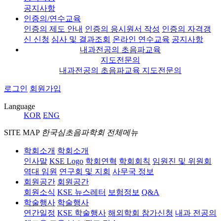
공지사항
인증의/연수교육
인증의 제도 안내
인증의 응시원서 작성
인증의 자격갱
신 신청
심사 및 결과조회
온라인 연수교육
공지사항
내과전공의 초음파교육
지도전문의
내과전공의 초음파교육 지도전문의
로그인
회원가입
Language
KOR
ENG
SITE MAP
한국심초음파학회 전체메뉴
학회소개
학회소개
인사말
KSE Logo
학회연혁
학회회칙
임원진 및 위원회
역대 임원
연구회 및 지회
사무국 정보
회원공간
회원공간
회원소식
KSE 뉴스레터
보험정보
Q&A
학술행사
학술행사
연간일정
KSE 학술행사
해외학회 참가신청
내과 전공의