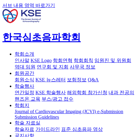
서브 내용 영역 바로가기
한국심초음파학회
학회소개
인사말
KSE Logo
학회연혁
학회회칙
임원진 및 위원회
역대 임원
연구회 및 지회
사무국 정보
회원공간
회원소식
KSE 뉴스레터
보험정보
Q&A
학술행사
연간일정
KSE 학술행사
해외학회 참가신청
내과 전공의
핸즈온 교육
부스/광고 접수
학회지
Journal of Cardiovascular Imaging (JCVI)
e-Submission
Submission Guidelines
학술 자료실
학술자료
가이드라인
표준 심초음파 영상
공지사항